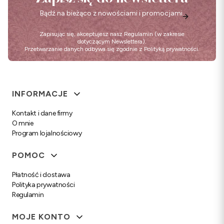
Bądź na bieżąco z nowościami i promocjami.
Zapisując się, akceptujesz nasz
Regulamin
(w zakresie
dotyczącym Newslettera).
Przetwarzanie danych odbywa się zgodnie z
Polityką prywatności
.
Linki w stopce
INFORMACJE
Kontakt i dane firmy
O mnie
Program lojalnościowy
POMOC
Płatność i dostawa
Polityka prywatności
Regulamin
MOJE KONTO