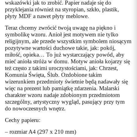
wskazówki jak to zrobić. Papier nadaje się do
przyklejania również na styropian, szkło, plastik,
płyty MDF a nawet płyty meblowe.
Teraz chcemy zwrócić twoją uwagę na piękno i
symbolikę wzoru. Anioł jest motywem nie tylko
religijnym, ale przede wszystkim symbolem niosącym
pozytywne wartości duchowe takie, jak: pokój,
miłość, opieka… To już wystarczający powód, aby
mieć anioła stróża w domu. Motyw anioła kojarzy się
też często z takimi uroczystościami, jak: Chrzest,
Komunia Święta, Ślub. Ozdobione takim
wizerunkiem przedmioty świetnie będą nadawały się
więc na prezent lub pamiątkę zdarzenia. Malarski
charakter wzoru nadaje zdobionym przedmiotom
szczególny, artystyczny wygląd, pasujący przy tym
do nowoczesnych wnętrz.
Cechy papieru:
– rozmiar A4 (297 x 210 mm)