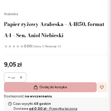
Arabeska
Papier ryżowy Arabeska – A4R50, format
A4 – Sen. Anioł Niebieski
0.00
(Oceny: 0 Recenzje: 0)
Cena
9,05 zł
szt.
Dodaj do koszyka
Dostępność:
na wyczerpaniu
Czas wysyłki:
48 godzin
Dostawa
od 0,00 zł
- Przesyłka łączona