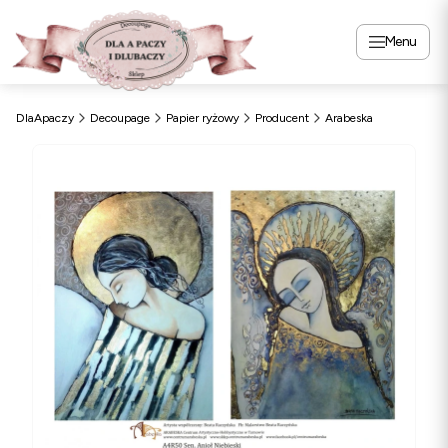
Menu
DlaApaczy
Decoupage
Papier ryżowy
Producent
Arabeska