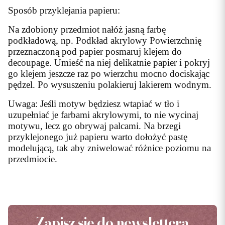
Sposób przyklejania papieru:
Na zdobiony przedmiot nałóż jasną farbę
podkładową, np. Podkład akrylowy Powierzchnię
przeznaczoną pod papier posmaruj klejem do
decoupage. Umieść na niej delikatnie papier i pokryj
go klejem jeszcze raz po wierzchu mocno dociskając
pędzel. Po wysuszeniu polakieruj lakierem wodnym.
Uwaga: Jeśli motyw będziesz wtapiać w tło i
uzupełniać je farbami akrylowymi, to nie wycinaj
motywu, lecz go obrywaj palcami. Na brzegi
przyklejonego już papieru warto dołożyć pastę
modelującą, tak aby zniwelować różnice poziomu na
przedmiocie.
Zapisz się do newslettera