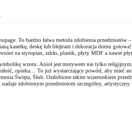
o
coupage. To bardzo łatwa metoda zdobienia przedmiotów – 
aną kasetkę, deskę lub blejtram i dekoracja domu gotowa
 również na styropian, szkło, plastik, płyty MDF a nawet pł
symbolikę wzoru. Anioł jest motywem nie tylko religijny
miłość, opieka… To już wystarczający powód, aby mieć ani
Komunia Święta, Ślub. Ozdobione takim wizerunkiem przedm
oru nadaje zdobionym przedmiotom szczególny, artystyczn