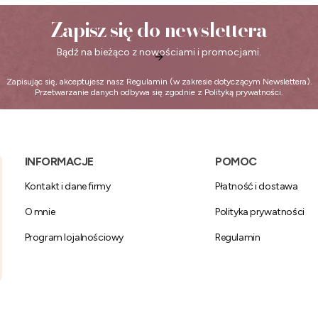
Zapisz się do newslettera
Bądź na bieżąco z nowościami i promocjami.
Zapisując się, akceptujesz nasz
Regulamin
(w zakresie dotyczącym Newslettera).
Przetwarzanie danych odbywa się zgodnie z
Polityką prywatności
.
Linki w stopce
INFORMACJE
POMOC
Kontakt i dane firmy
Płatność i dostawa
O mnie
Polityka prywatności
Program lojalnościowy
Regulamin