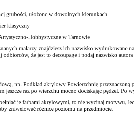
rnej grubości, ułożone w dowolnych kierunkach
pier klasyczny
m Artystyczno-Hobbystyczne w Tarnowie
znanych malarzy-znajdziesz ich nazwisko wydrukowane na pa
j odbiorców, że jest to decoupage i podaj nazwisko autor
adową, np. Podkład akrylowy Powierzchnię przeznaczoną 
ejem jeszcze raz po wierzchu mocno dociskając pędzel. Po
pełniać je farbami akrylowymi, to nie wycinaj motywu, le
k aby zniwelować różnice poziomu na przedmiocie.