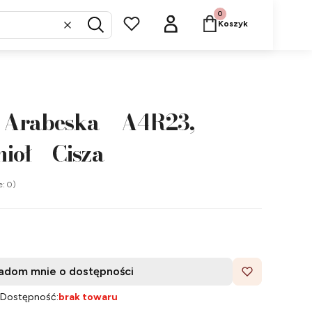
Produkty w koszyku: 
Koszyk
Wyczyść
Szukaj
 Arabeska – A4R23,
ioł – Cisza
e: 0)
adom mnie o dostępności
Dostępność:
brak towaru