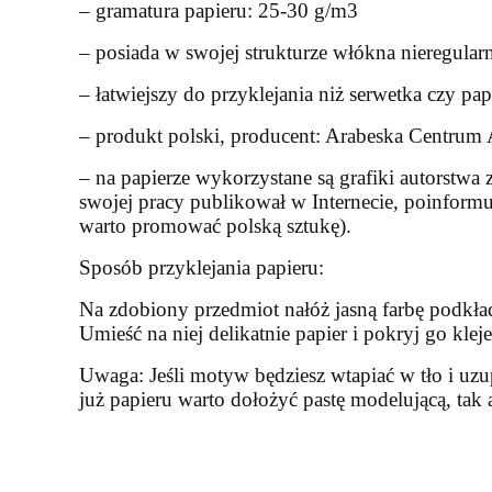
– gramatura papieru: 25-30 g/m3
– posiada w swojej strukturze włókna nieregula
– łatwiejszy do przyklejania niż serwetka czy pa
– produkt polski, producent: Arabeska Centru
– na papierze wykorzystane są grafiki autorstwa 
swojej pracy publikował w Internecie, poinformu
warto promować polską sztukę).
Sposób przyklejania papieru:
Na zdobiony przedmiot nałóż jasną farbę podkł
Umieść na niej delikatnie papier i pokryj go kl
Uwaga: Jeśli motyw będziesz wtapiać w tło i uzu
już papieru warto dołożyć pastę modelującą, ta