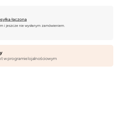
esyłka łączona
ym i jeszcze nie wysłanym zamówieniem.
wy
kt w programie lojalnościowym