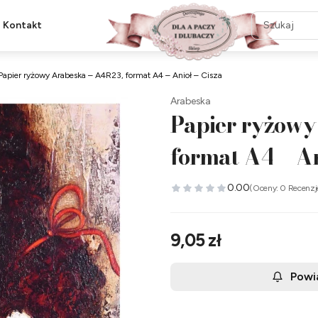
Kontakt
Papier ryżowy Arabeska – A4R23, format A4 – Anioł – Cisza
Arabeska
Papier ryżowy
format A4 – An
0.00
(Oceny: 0 Recenzj
Cena
9,05 zł
Powi