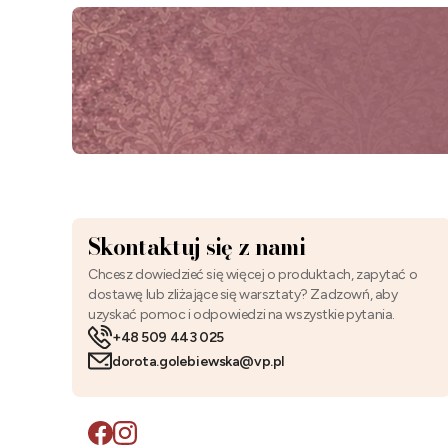
Skontaktuj się z nami
Chcesz dowiedzieć się więcej o produktach, zapytać o
dostawę lub zliżające się warsztaty? Zadzowń, aby
uzyskać pomoc i odpowiedzi na wszystkie pytania.
+48 509 443 025
dorota.golebiewska@vp.pl