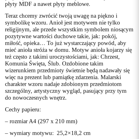
płyty MDF a nawet płyty meblowe.
Teraz chcemy zwrócić twoją uwagę na piękno i
symbolikę wzoru. Anioł jest motywem nie tylko
religijnym, ale przede wszystkim symbolem niosącym
pozytywne wartości duchowe takie, jak: pokój,
miłość, opieka… To już wystarczający powód, aby
mieć anioła stróża w domu. Motyw anioła kojarzy się
też często z takimi uroczystościami, jak: Chrzest,
Komunia Święta, Ślub. Ozdobione takim
wizerunkiem przedmioty świetnie będą nadawały się
więc na prezent lub pamiątkę zdarzenia. Malarski
charakter wzoru nadaje zdobionym przedmiotom
szczególny, artystyczny wygląd, pasujący przy tym
do nowoczesnych wnętrz.
Cechy papieru:
– rozmiar A4 (297 x 210 mm)
– wymiary motywu: 25,2×18,2 cm