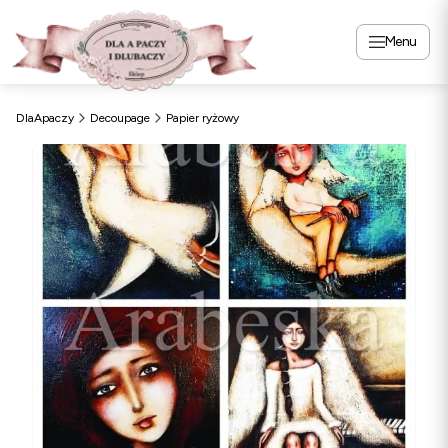
Menu
DlaApaczy
Decoupage
Papier ryżowy