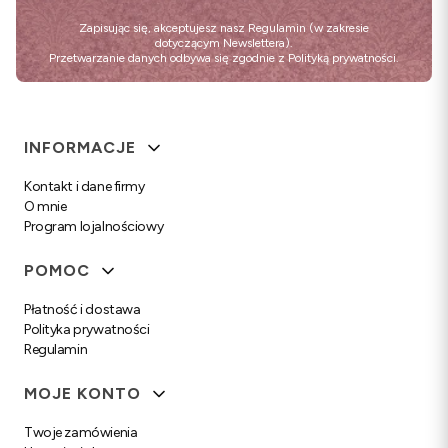
Zapisując się, akceptujesz nasz
Regulamin
(w zakresie
dotyczącym Newslettera).
Przetwarzanie danych odbywa się zgodnie z
Polityką prywatności
.
Linki w stopce
INFORMACJE
Kontakt i dane firmy
O mnie
Program lojalnościowy
POMOC
Płatność i dostawa
Polityka prywatności
Regulamin
MOJE KONTO
Twoje zamówienia