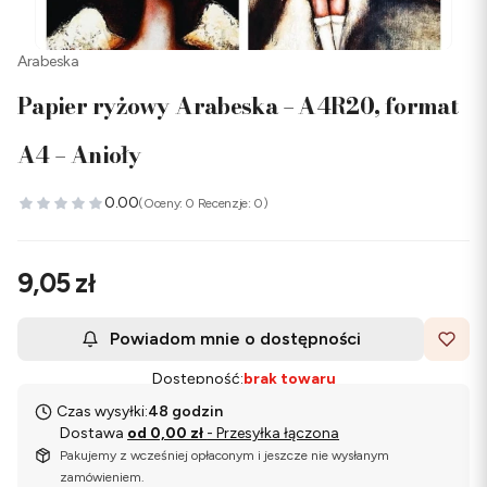
Arabeska
Papier ryżowy Arabeska – A4R20, format
A4 – Anioły
0.00
(Oceny: 0 Recenzje: 0)
Cena
9,05 zł
Powiadom mnie o dostępności
Dostępność:
brak towaru
Czas wysyłki:
48 godzin
Dostawa
od 0,00 zł
- Przesyłka łączona
Pakujemy z wcześniej opłaconym i jeszcze nie wysłanym
zamówieniem.