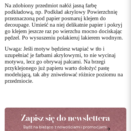
Na zdobiony przedmiot nałóż jasną farbę
podkładową, np. Podkład akrylowy Powierzchnię
przeznaczoną pod papier posmaruj klejem do
decoupage. Umieść na niej delikatnie papier i pokryj
go klejem jeszcze raz po wierzchu mocno dociskając
pędzel. Po wysuszeniu polakieruj lakierem wodnym.
Uwaga: Jeśli motyw będziesz wtapiać w tło i
uzupełniać je farbami akrylowymi, to nie wycinaj
motywu, lecz go obrywaj palcami. Na brzegi
przyklejonego już papieru warto dołożyć pastę
modelującą, tak aby zniwelować różnice poziomu na
przedmiocie.
Zapisz się do newslettera
Bądź na bieżąco z nowościami i promocjami.