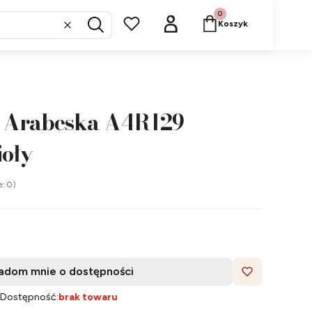
Produkty w koszyku: 
Koszyk
Wyczyść
Szukaj
 Arabeska A4R129 -
ioły
e: 0)
adom mnie o dostępności
Dostępność:
brak towaru