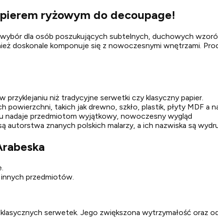
apierem ryżowym do decoupage!
y wybór dla osób poszukujących subtelnych, duchowych wzoró
ównież doskonale komponuje się z nowoczesnymi wnętrzami. Pr
w przyklejaniu niż tradycyjne serwetki czy klasyczny papier.
ch powierzchni, takich jak drewno, szkło, plastik, płyty MDF a 
oru nadaje przedmiotom wyjątkowy, nowoczesny wygląd
e są autorstwa znanych polskich malarzy, a ich nazwiska są wy
Arabeska
.
i innych przedmiotów.
klasycznych serwetek. Jego zwiększona wytrzymałość oraz odpo