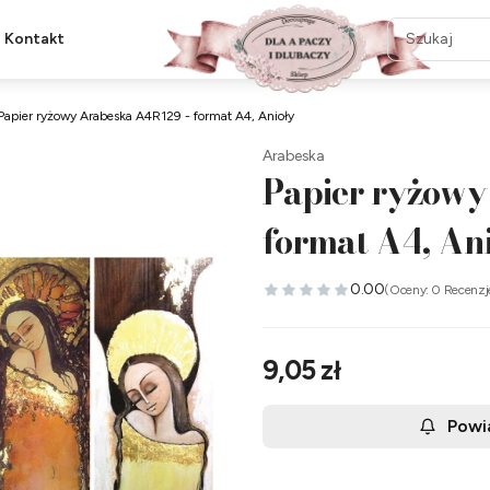
Kontakt
Papier ryżowy Arabeska A4R129 - format A4, Anioły
Arabeska
Papier ryżowy
format A4, An
0.00
(Oceny: 0 Recenzj
Cena
9,05 zł
Powi