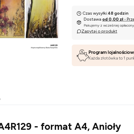
Czas wysyłki:
48 godzin
Dostawa
od 0,00 zł
- Prz
Pakujemy z wcześniej opłacon
Zapytaj o produkt
Program lojalnościo
Każda złotówka to 1 pun
o
A4R129 - format A4, Anioły