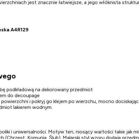
ierzchniach jest znacznie łatwiejsze, a jego włóknista struktu
eska A4R129
owego
arbę podkładową na dekorowany przedmiot
ejem do decoupage
a powierzchni i pokryj go klejem po wierzchu, mocno dociskając
edmiot lakierem wodnym.
ki i uniwersalności. Motyw ten, niosący wartości takie jak miło
nych (Chrzest, Komunia, Ślub). Malarski styl wzoru dodaje prze