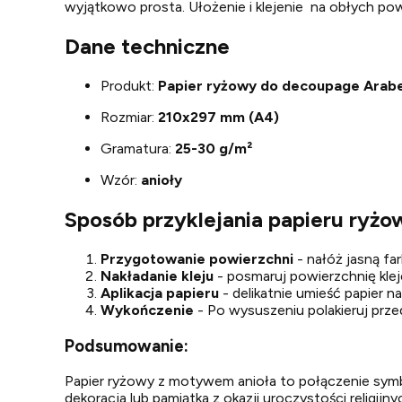
wyjątkowo prosta. Ułożenie i klejenie na obłych pow
Dane techniczne
Produkt:
Papier ryżowy do decoupage Arab
Rozmiar:
210x297 mm (A4)
Gramatura:
25-30 g/m²
Wzór:
anioły
Sposób przyklejania papieru ryż
Przygotowanie powierzchni
- nałóż jasną f
Nakładanie kleju
- posmaruj powierzchnię kl
Aplikacja papieru
- delikatnie umieść papier n
Wykończenie
- Po wysuszeniu polakieruj prz
Podsumowanie:
Papier ryżowy z motywem anioła to połączenie symboli
dekoracja lub pamiątka z okazji uroczystości religij