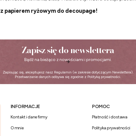
ia z papierem ryżowym do decoupage!
Zapisz się do newslettera
Bądź na bieżąco z nowościami i promocjami.
Zapisując się, akceptujesz nasz
Regulamin
(w zakresie dotyczącym Newslettera).
Przetwarzanie danych odbywa się zgodnie z
Polityką prywatności
.
Linki w stopce
INFORMACJE
POMOC
Kontakt i dane firmy
Płatność i dostawa
O mnie
Polityka prywatności