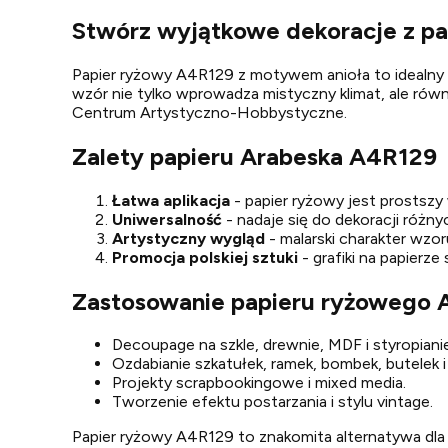
Stwórz wyjątkowe dekoracje z p
Papier ryżowy A4R129 z motywem anioła to idealn
wzór nie tylko wprowadza mistyczny klimat, ale r
Centrum Artystyczno-Hobbystyczne.
Zalety papieru Arabeska A4R129
Łatwa aplikacja
- papier ryżowy jest prostszy 
Uniwersalność
- nadaje się do dekoracji różny
Artystyczny wygląd
- malarski charakter wz
Promocja polskiej sztuki
- grafiki na papierz
Zastosowanie papieru ryżowego 
Decoupage na szkle, drewnie, MDF i styropianie
Ozdabianie szkatułek, ramek, bombek, butelek 
Projekty scrapbookingowe i mixed media.
Tworzenie efektu postarzania i stylu vintage.
Papier ryżowy A4R129 to znakomita alternatywa dla 