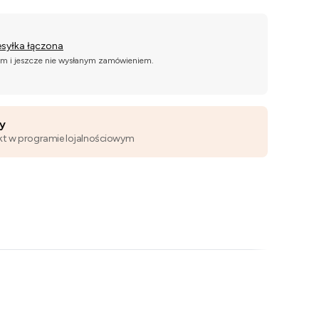
esyłka łączona
ym i jeszcze nie wysłanym zamówieniem.
wy
kt w programie lojalnościowym