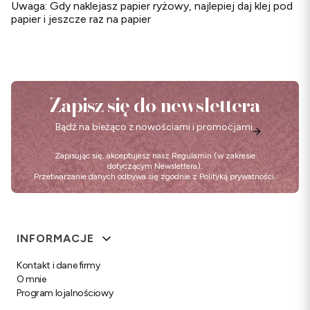
Uwaga: Gdy naklejasz papier ryżowy, najlepiej daj klej pod
papier i jeszcze raz na papier
Zapisz się do newslettera
Bądź na bieżąco z nowościami i promocjami.
Zapisując się, akceptujesz nasz
Regulamin
(w zakresie
dotyczącym Newslettera).
Przetwarzanie danych odbywa się zgodnie z
Polityką prywatności
.
Linki w stopce
INFORMACJE
Kontakt i dane firmy
O mnie
Program lojalnościowy