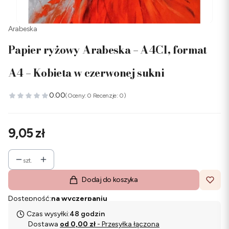
Arabeska
Papier ryżowy Arabeska – A4C1, format
A4 – Kobieta w czerwonej sukni
0.00
(Oceny: 0 Recenzje: 0)
Cena
9,05 zł
szt.
Dodaj do koszyka
Dostępność:
na wyczerpaniu
Czas wysyłki:
48 godzin
Dostawa
od 0,00 zł
- Przesyłka łączona