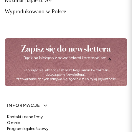
Rozmiar papieru: A4
Wyprodukowano w Polsce.
Zapisz się do newslettera
Bądź na bieżąco z nowościami i promocjami.
Zapisując się, akceptujesz nasz
Regulamin
(w zakresie
dotyczącym Newslettera).
Przetwarzanie danych odbywa się zgodnie z
Polityką prywatności
.
Linki w stopce
INFORMACJE
Kontakt i dane firmy
O mnie
Program lojalnościowy