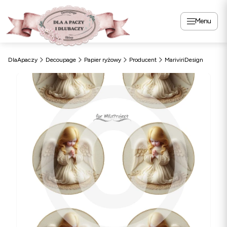
Menu
DlaApaczy
Decoupage
Papier ryżowy
Producent
MariviriDesign