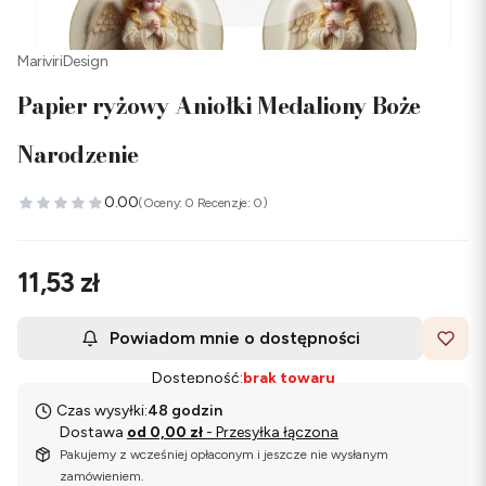
MariviriDesign
Papier ryżowy Aniołki Medaliony Boże
Narodzenie
0.00
(Oceny: 0 Recenzje: 0)
Cena
11,53 zł
Powiadom mnie o dostępności
Dostępność:
brak towaru
Czas wysyłki:
48 godzin
Dostawa
od 0,00 zł
- Przesyłka łączona
Pakujemy z wcześniej opłaconym i jeszcze nie wysłanym
zamówieniem.