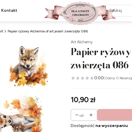
Kontakt
rt
Papier ryżowy Alchemia of art jesień zwierzęta 086
Art Alchemy
Papier ryżowy 
zwierzęta 086
0.00
(Oceny: 0 Recenzj
Cena
10,90 zł
szt.
Dostępność:
na wyczerpaniu