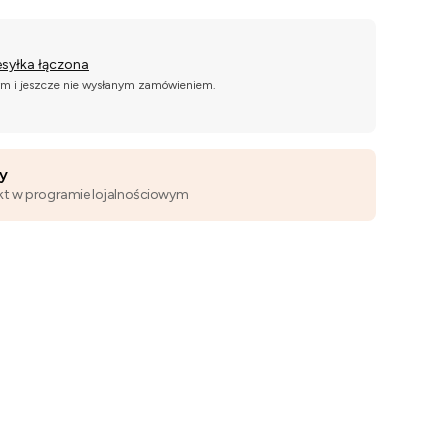
esyłka łączona
ym i jeszcze nie wysłanym zamówieniem.
wy
kt w programie lojalnościowym