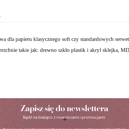
o
wa dla papieru klasycznego soft czy standardowych serwet
zchnie takie jak: drewno szkło plastik i akryl sklejka, M
Zapisz się do newslettera
Bądź na bieżąco z nowościami i promocjami.