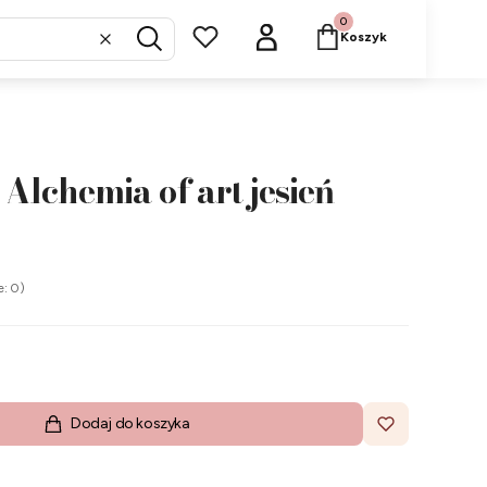
Produkty w koszyku: 
Koszyk
Wyczyść
Szukaj
Alchemia of art jesień
e: 0)
Dodaj do koszyka