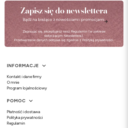
Zapisz się do newslettera
Bądź na bieżąco z nowościami i promocjami.
Zapisując się, akceptujesz nasz
Regulamin
(w zakresie
dotyczącym Newslettera).
Przetwarzanie danych odbywa się zgodnie z
Polityką prywatności
.
Linki w stopce
INFORMACJE
Kontakt i dane firmy
O mnie
Program lojalnościowy
POMOC
Płatność i dostawa
Polityka prywatności
Regulamin