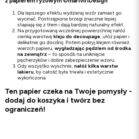
z papierem ryżowym ©mariviriDesign
Dla lepszego efektu wydzieraj wzór zamiast go
wycinać. Postrzępione brzegi znacznie lepiej
stapiają się z tłem i dają bardziej naturalny efekt.
Na przygotowaną wcześniej powierzchnię nałóż
cienką warstwę
kleju do decoupage
, ułóż papier i
delikatnie go dociśnij. Potem pokryj klejem również
wierzch papieru,
wygładzając pędzlem od środka
na zewnątrz
– to sposób na uniknięcie
pęcherzyków i dobre zabezpieczenie wzoru.
Gdy wszystko wyschnie,
nałóż kilka warstw
lakieru
, by całość była trwała i estetycznie
wykończona.
Ten papier czeka na Twoje pomysły -
dodaj do koszyka i twórz bez
ograniczeń!