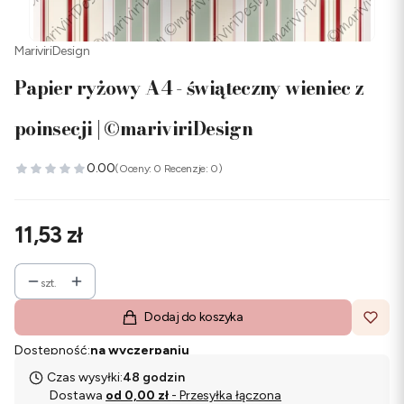
MariviriDesign
Papier ryżowy A4 - świąteczny wieniec z
poinsecji | ©mariviriDesign
0.00
(Oceny: 0 Recenzje: 0)
Cena
11,53 zł
szt.
Dodaj do koszyka
Dostępność:
na wyczerpaniu
Czas wysyłki:
48 godzin
Dostawa
od 0,00 zł
- Przesyłka łączona