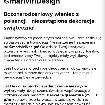
©mariviriDesign
Bożonarodzeniowy wieniec z
poisencji - niezastąpiona dekoracja
świąteczna!
Papier ryżowy to jeden z tych materiałów, które zaskakują
swoją wszechstronnością. Nie inaczej jest z papierami
od
©
mariviriDesign!
Od dziś to Twój kreatywny
przyjaciel – jest lekki i bardzo wdzięczny w pracy. Idealny,
jeśli chcesz, żeby Twoje projekty miały wyjątkowy
charakter już od pierwszej warstwy.
Jeśli tworzysz w technice
decoupage
, lubisz bawić się
mixmediami, a może dopiero zaczynasz - ten papier z
pewnością Cię nie zawiedzie!
Jest
lekki jak piórko, a jednocześnie niezwykle
wytrzymały
, dzięki czemu świetnie współpracuje z
różnymi klejami i lakierami.
Delikatna gramatura (25–30
g/m²)
sprawia, że z łatwością wtapia się w tło, nie
marszczy się i daje piękny, naturalny efekt nawet na