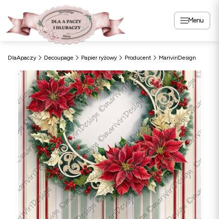
Menu
DlaApaczy
Decoupage
Papier ryżowy
Producent
MariviriDesign