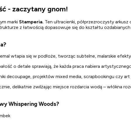
ść - zaczytany gnom!
wym marki
Stamperia.
Ten ultracienki, półprzezroczysty arkusz
strukturze z łatwością dopasowuje się do kształtu ozdabianych
ia?
iemal wtapia się w podłoże, tworząc subtelne, malarskie efekty
ałość o detale sprawiają, że każda praca nabiera artystycznego
niki decoupage, projektów mixed media, scrapbookingu czy art 
ęcznie, delikatnie zwilżając miejsce rozdarcia wodą – włókna roz
owy Whispering Woods?
ombek