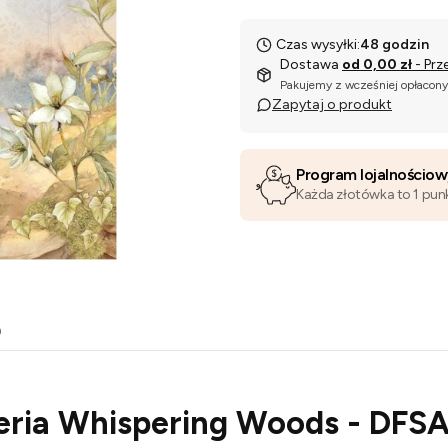
Czas wysyłki:
48 godzin
Dostawa
od 0,00 zł
- Prz
Pakujemy z wcześniej opłacon
Zapytaj o produkt
Program lojalnościo
Każda złotówka to 1 pun
o
ria Whispering Woods - DFSA4