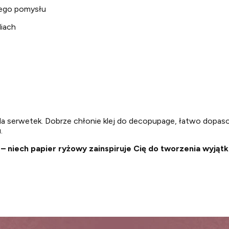
nego pomysłu
liach
la serwetek. Dobrze chłonie klej do decopupage, łatwo dopaso
.
– niech papier ryżowy zainspiruje Cię do tworzenia wyjąt