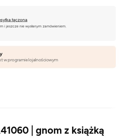
esyłka łączona
ym i jeszcze nie wysłanym zamówieniem.
wy
kt w programie lojalnościowym
1060 | gnom z książką