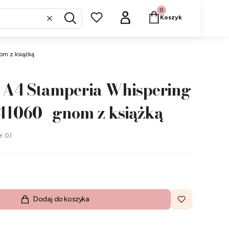
Produkty w koszyku: 
Koszyk
Wyczyść
Szukaj
om z książką
 A4 Stamperia Whispering
1060 | gnom z książką
e: 0)
Dodaj do koszyka