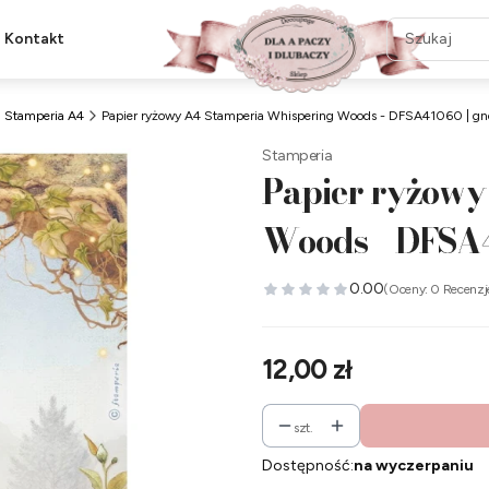
Kontakt
Stamperia A4
Papier ryżowy A4 Stamperia Whispering Woods - DFSA41060 | gn
Stamperia
Papier ryżowy
Woods - DFSA4
0.00
(Oceny: 0 Recenzj
Cena
12,00 zł
szt.
Dostępność:
na wyczerpaniu