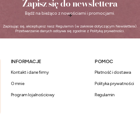
Zapisz się do newslettera
Bądź na bieżąco z nowościami i promocjami.
Zapisując się, akceptujesz nasz
Regulamin
(w zakresie dotyczącym Newslettera).
Przetwarzanie danych odbywa się zgodnie z
Polityką prywatności
.
Linki w stopce
INFORMACJE
POMOC
Kontakt i dane firmy
Płatność i dostawa
O mnie
Polityka prywatności
Program lojalnościowy
Regulamin