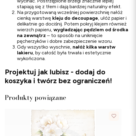
wycinać. Postrzępione brzegi znacznie lepiej
stapiają się z tłem i dają bardziej naturalny efekt.
Na przygotowaną wcześniej powierzchnię nałóż
cienką warstwę
kleju do decoupage
, ułóż papier i
delikatnie go dociśnij. Potem pokryj klejem również
wierzch papieru,
wygładzając pędzlem od środka
na zewnątrz
– to sposób na uniknięcie
pęcherzyków i dobre zabezpieczenie wzoru.
Gdy wszystko wyschnie,
nałóż kilka warstw
lakieru
, by całość była trwała i estetycznie
wykończona.
Projektuj jak lubisz - dodaj do
koszyka i twórz bez ograniczeń!
Produkty powiązane