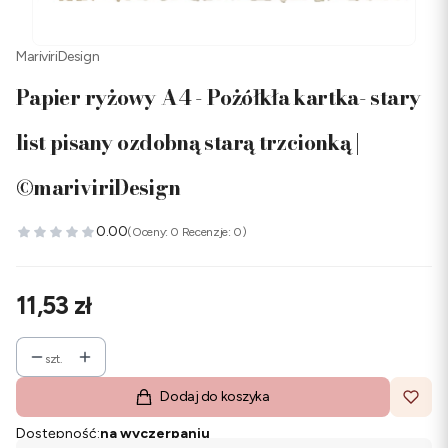
MariviriDesign
Papier ryżowy A4 - Pożółkła kartka- stary
list pisany ozdobną starą trzcionką |
©mariviriDesign
0.00
(Oceny: 0 Recenzje: 0)
Cena
11,53 zł
szt.
Dodaj do koszyka
Dostępność:
na wyczerpaniu