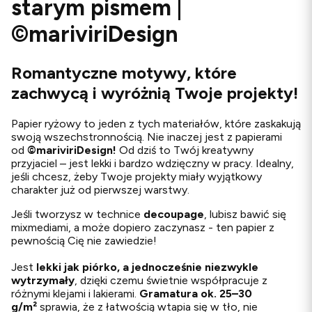
starym pismem |
©mariviriDesign
Romantyczne motywy, które
zachwycą i wyróżnią Twoje projekty!
Papier ryżowy to jeden z tych materiałów, które zaskakują
swoją wszechstronnością. Nie inaczej jest z papierami
od
©
mariviriDesign!
Od dziś to Twój kreatywny
przyjaciel – jest lekki i bardzo wdzięczny w pracy. Idealny,
jeśli chcesz, żeby Twoje projekty miały wyjątkowy
charakter już od pierwszej warstwy.
Jeśli tworzysz w technice
decoupage
, lubisz bawić się
mixmediami, a może dopiero zaczynasz - ten papier z
pewnością Cię nie zawiedzie!
Jest
lekki jak piórko, a jednocześnie niezwykle
wytrzymały
, dzięki czemu świetnie współpracuje z
różnymi klejami i lakierami.
G
ramatura ok. 25–30
g/m²
sprawia, że z łatwością wtapia się w tło, nie