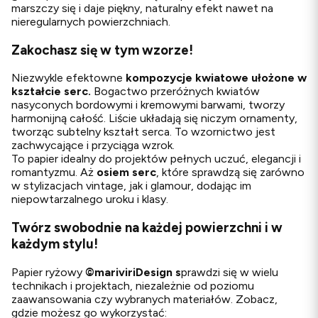
marszczy się i daje piękny, naturalny efekt nawet na
nieregularnych powierzchniach.
Zakochasz się w tym wzorze!
Niezwykle efektowne
kompozycje kwiatowe ułożone w
kształcie serc.
Bogactwo przeróżnych kwiatów
nasyconych bordowymi i kremowymi barwami, tworzy
harmonijną całość. Liście układają się niczym ornamenty,
tworząc subtelny kształt serca. To wzornictwo jest
zachwycające i przyciąga wzrok.
To papier idealny do projektów pełnych uczuć, elegancji i
romantyzmu. Aż
osiem serc
, które sprawdzą się zarówno
w stylizacjach vintage, jak i glamour, dodając im
niepowtarzalnego uroku i klasy.
Twórz swobodnie na każdej powierzchni i w
każdym stylu!
Papier ryżowy
©
mariviriDesign s
prawdzi się w wielu
technikach i projektach, niezależnie od poziomu
zaawansowania czy wybranych materiałów. Zobacz,
gdzie możesz go wykorzystać: