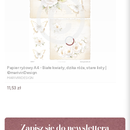
Papier ryżowy A4 - Białe kwiaty, dzika róża, stare listy |
©mariviriDesign
PRODUCENT
MARIVIRIDESIGN
Cena
11,53 zł
Zapisz się do newslettera