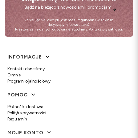
Bądź na bieżąco z nowościami i promocjami.
Zapisując się, akceptujesz nasz
Regulamin
(w zakresie
dotyczącym Newslettera).
Przetwarzanie danych odbywa się zgodnie z
Polityką prywatności
.
Linki w stopce
INFORMACJE
Kontakt i dane firmy
O mnie
Program lojalnościowy
POMOC
Płatność i dostawa
Polityka prywatności
Regulamin
MOJE KONTO