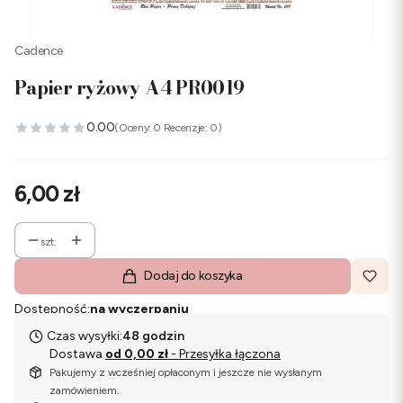
Cadence
Papier ryżowy A4 PR0019
0.00
(Oceny: 0 Recenzje: 0)
Cena
6,00 zł
szt.
Dodaj do koszyka
Dostępność:
na wyczerpaniu
Czas wysyłki:
48 godzin
Dostawa
od 0,00 zł
- Przesyłka łączona
Pakujemy z wcześniej opłaconym i jeszcze nie wysłanym
zamówieniem.