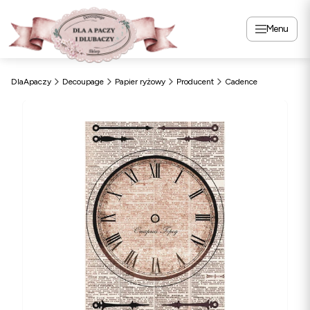
Menu
DlaApaczy
Decoupage
Papier ryżowy
Producent
Cadence