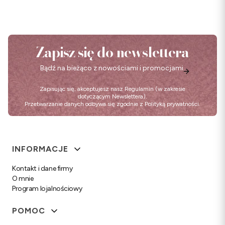
Zapisz się do newslettera
Bądź na bieżąco z nowościami i promocjami.
Zapisując się, akceptujesz nasz
Regulamin
(w zakresie
dotyczącym Newslettera).
Przetwarzanie danych odbywa się zgodnie z
Polityką prywatności
.
Linki w stopce
INFORMACJE
Kontakt i dane firmy
O mnie
Program lojalnościowy
POMOC