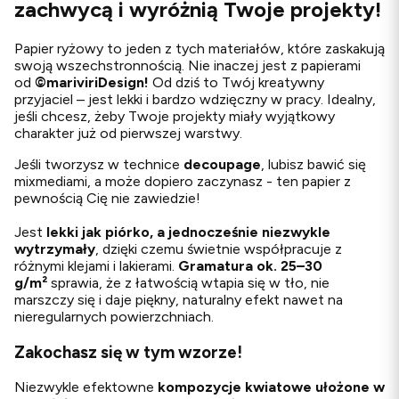
zachwycą i wyróżnią Twoje projekty!
Papier ryżowy to jeden z tych materiałów, które zaskakują
swoją wszechstronnością. Nie inaczej jest z papierami
od
©
mariviriDesign!
Od dziś to Twój kreatywny
przyjaciel – jest lekki i bardzo wdzięczny w pracy. Idealny,
jeśli chcesz, żeby Twoje projekty miały wyjątkowy
charakter już od pierwszej warstwy.
Jeśli tworzysz w technice
decoupage
, lubisz bawić się
mixmediami, a może dopiero zaczynasz - ten papier z
pewnością Cię nie zawiedzie!
Jest
lekki jak piórko, a jednocześnie niezwykle
wytrzymały
, dzięki czemu świetnie współpracuje z
różnymi klejami i lakierami.
G
ramatura ok. 25–30
g/m²
sprawia, że z łatwością wtapia się w tło, nie
marszczy się i daje piękny, naturalny efekt nawet na
nieregularnych powierzchniach.
Zakochasz się w tym wzorze!
Niezwykle efektowne
kompozycje kwiatowe ułożone w