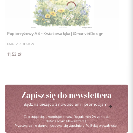
Papier ryżowy A4 - Kwiatowa łąka | ©mariviriDesign
PRODUCENT
MARIVIRIDESIGN
Cena
11,53 zł
Zapisz się do newslettera
Bądź na bieżąco z nowościami i promocjami.
Zapisując się, akceptujesz nasz
Regulamin
(w zakresie
dotyczącym Newslettera).
Przetwarzanie danych odbywa się zgodnie z
Polityką prywatności
.