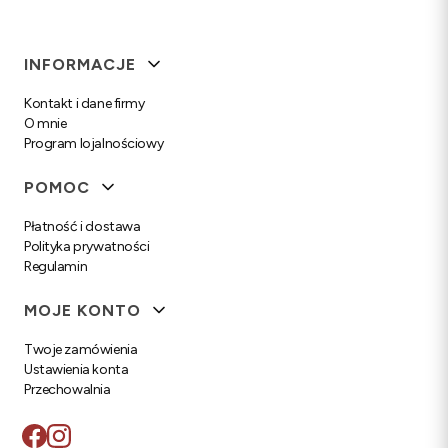
Linki w stopce
INFORMACJE
Kontakt i dane firmy
O mnie
Program lojalnościowy
POMOC
Płatność i dostawa
Polityka prywatności
Regulamin
MOJE KONTO
Twoje zamówienia
Ustawienia konta
Przechowalnia