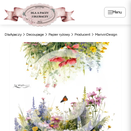
Menu
DlaApaczy
Decoupage
Papier ryżowy
Producent
MariviriDesign