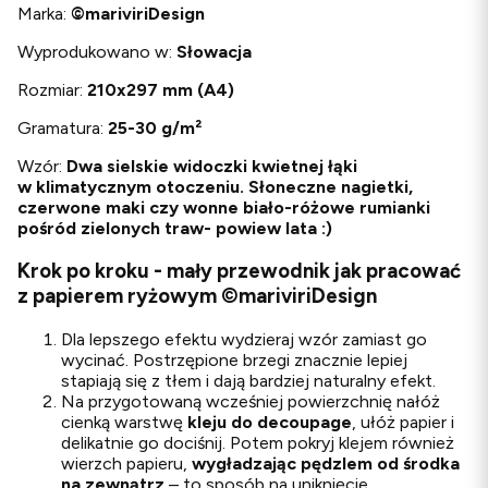
Marka:
©
mariviriDesign
Wyprodukowano w:
Słowacja
Rozmiar:
210x297 mm (A4)
Gramatura:
25-30 g/m²
Wzór:
Dwa sielskie
widoczki kwietnej łąki
w klimatycznym otoczeniu. Słoneczne nagietki,
czerwone maki czy wonne biało-różowe rumianki
pośród zielonych traw- powiew lata :)
Krok po kroku - mały przewodnik jak pracować
z papierem ryżowym ©mariviriDesign
Dla lepszego efektu wydzieraj wzór zamiast go
wycinać. Postrzępione brzegi znacznie lepiej
stapiają się z tłem i dają bardziej naturalny efekt.
Na przygotowaną wcześniej powierzchnię nałóż
cienką warstwę
kleju do decoupage
, ułóż papier i
delikatnie go dociśnij. Potem pokryj klejem również
wierzch papieru,
wygładzając pędzlem od środka
na zewnątrz
– to sposób na uniknięcie