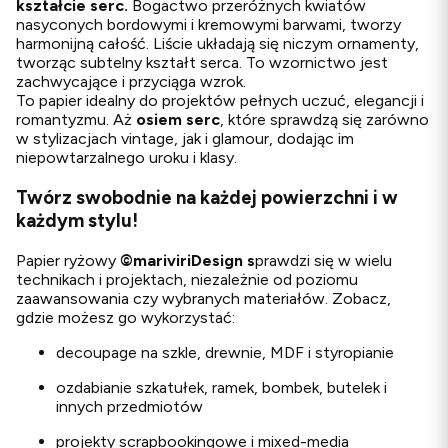
kształcie serc.
Bogactwo przeróżnych kwiatów
nasyconych bordowymi i kremowymi barwami, tworzy
harmonijną całość. Liście układają się niczym ornamenty,
tworząc subtelny kształt serca. To wzornictwo jest
zachwycające i przyciąga wzrok.
To papier idealny do projektów pełnych uczuć, elegancji i
romantyzmu. Aż
osiem serc
, które sprawdzą się zarówno
w stylizacjach vintage, jak i glamour, dodając im
niepowtarzalnego uroku i klasy.
Twórz swobodnie na każdej powierzchni i w
każdym stylu!
Papier ryżowy
©
mariviriDesign s
prawdzi się w wielu
technikach i projektach, niezależnie od poziomu
zaawansowania czy wybranych materiałów. Zobacz,
gdzie możesz go wykorzystać:
decoupage na szkle, drewnie, MDF i styropianie
ozdabianie szkatułek, ramek, bombek, butelek i
innych przedmiotów
projekty scrapbookingowe i mixed-media