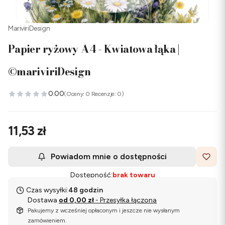
MariviriDesign
Papier ryżowy A4 - Kwiatowa łąka |
©mariviriDesign
0.00
(Oceny: 0 Recenzje: 0)
Cena
11,53 zł
Powiadom mnie o dostępności
Dostępność:
brak towaru
Czas wysyłki:
48 godzin
Dostawa
od 0,00 zł
- Przesyłka łączona
Pakujemy z wcześniej opłaconym i jeszcze nie wysłanym
zamówieniem.