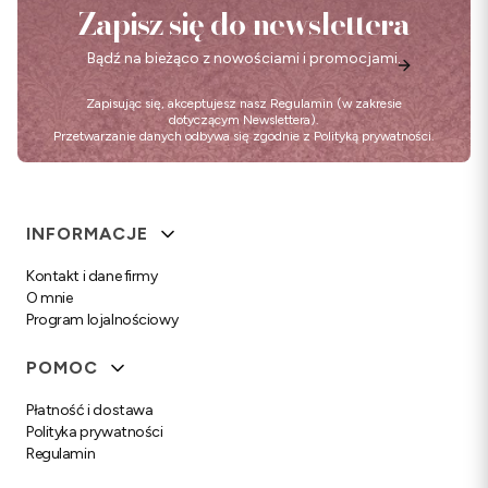
Zapisz się do newslettera
Bądź na bieżąco z nowościami i promocjami.
Zapisując się, akceptujesz nasz
Regulamin
(w zakresie
dotyczącym Newslettera).
Przetwarzanie danych odbywa się zgodnie z
Polityką prywatności
.
Linki w stopce
INFORMACJE
Kontakt i dane firmy
O mnie
Program lojalnościowy
POMOC
Płatność i dostawa
Polityka prywatności
Regulamin