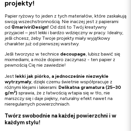
projekty!
Papier ryżowy to jeden z tych materiałów, które zaskakują
swoją wszechstronnością. Nie inaczej jest z papierami
od
©
mariviriDesign!
Od dziś to Twój kreatywny
przyjaciel – jest lekki i bardzo wdzięczny w pracy. Idealny,
jeśli chcesz, żeby Twoje projekty miały wyjątkowy
charakter już od pierwszej warstwy.
Jeśli tworzysz w technice
decoupage
, lubisz bawić się
mixmediami, a może dopiero zaczynasz - ten papier z
pewnością Cię nie zawiedzie!
Jest
lekki jak piórko, a jednocześnie niezwykle
wytrzymały
, dzięki czemu świetnie współpracuje z
różnymi klejami i lakierami.
Delikatna gramatura (25–30
g/m²)
sprawia, że z łatwością wtapia się w tło, nie
marszczy się i daje piękny, naturalny efekt nawet na
nieregularnych powierzchniach.
Twórz swobodnie na każdej powierzchni i w
każdym stylu!