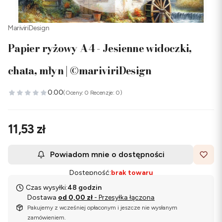
MariviriDesign
Papier ryżowy A4 - Jesienne widoczki,
chata, młyn | ©mariviriDesign
0.00
(Oceny: 0 Recenzje: 0)
Cena
11,53 zł
Powiadom mnie o dostępności
Dostępność:
brak towaru
Czas wysyłki:
48 godzin
Dostawa
od 0,00 zł
- Przesyłka łączona
Pakujemy z wcześniej opłaconym i jeszcze nie wysłanym
zamówieniem.