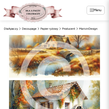
Menu
DlaApaczy
Decoupage
Papier ryżowy
Producent
MariviriDesign