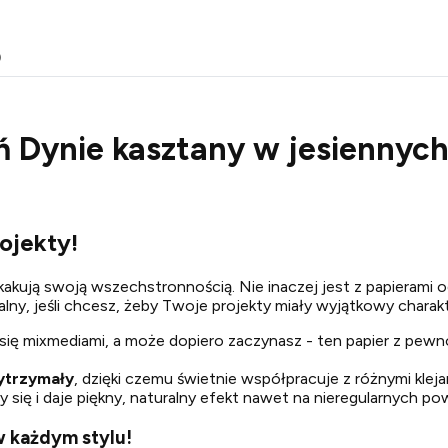
o
eń Dynie kasztany w jesienny
ojekty!
kakują swoją wszechstronnością. Nie inaczej jest z papierami 
dealny, jeśli chcesz, żeby Twoje projekty miały wyjątkowy chara
ć się mixmediami, a może dopiero zaczynasz - ten papier z pewn
wytrzymały
, dzięki czemu świetnie współpracuje z różnymi klejam
y się i daje piękny, naturalny efekt nawet na nieregularnych po
w każdym stylu!