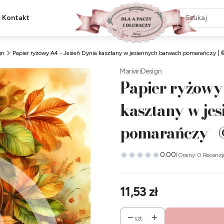
Kontakt
gn
Papier ryżowy A4 - Jesień Dynia kasztany w jesiennych barwach pomarańczy | 
MariviriDesign
Papier ryżowy 
kasztany w je
pomarańczy | 
0.00
(Oceny: 0 Recenzj
Cena
11,53 zł
szt.