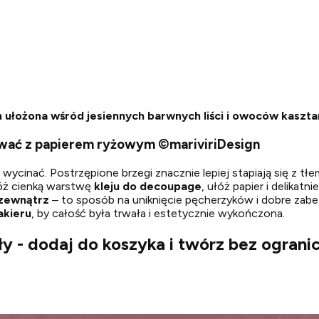
h ułożona wśród jesiennych barwnych liści i owoców kaszt
ować z papierem ryżowym ©mariviriDesign
ycinać. Postrzępione brzegi znacznie lepiej stapiają się z tłem 
óż cienką warstwę
kleju do decoupage
, ułóż papier i delikat
 zewnątrz
– to sposób na uniknięcie pęcherzyków i dobre zabe
akieru
, by całość była trwała i estetycznie wykończona.
y - dodaj do koszyka i twórz bez ograni