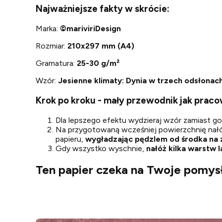
Najważniejsze fakty w skrócie:
Marka:
©
mariviriDesign
Rozmiar:
210x297 mm (A4)
Gramatura:
25-30 g/m²
Wzór:
Jesienne klimaty: Dynia w trzech odsłonac
Krok po kroku - mały przewodnik jak prac
Dla lepszego efektu wydzieraj wzór zamiast go w
Na przygotowaną wcześniej powierzchnię nał
papieru,
wygładzając pędzlem od środka na
Gdy wszystko wyschnie,
nałóż kilka warstw l
Ten papier czeka na Twoje pomysł