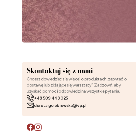
Skontaktuj się z nami
Chcesz dowiedzieć się więcej o produktach, zapytać o
dostawę lub zliżające się warsztaty? Zadzowń, aby
uzyskać pomoc i odpowiedzi na wszystkie pytania.
+48 509 443 025
dorota.golebiewska@vp.pl