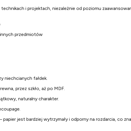
u technikach i projektach, niezależnie od poziomu zaawansowa
e
i innych przedmiotów
zy niechcianych fałdek.
rewna, przez szkło, aż po MDF.
ątkowy, naturalny charakter.
ecoupage.
 papier jest bardziej wytrzymały i odporny na rozdarcia, co zn