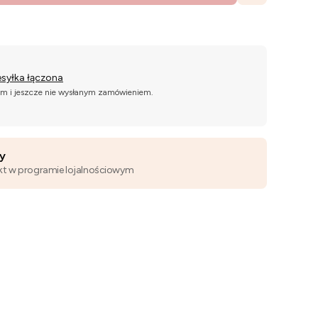
esyłka łączona
ym i jeszcze nie wysłanym zamówieniem.
wy
kt w programie lojalnościowym