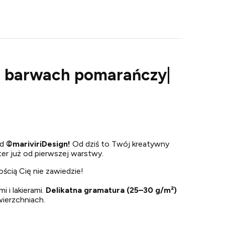
ch barwach pomarańczy|
od
©
mariviriDesign!
Od dziś to Twój kreatywny
kter już od pierwszej warstwy.
ością Cię nie zawiedzie!
i i lakierami.
Delikatna gramatura (25–30 g/m²)
wierzchniach.