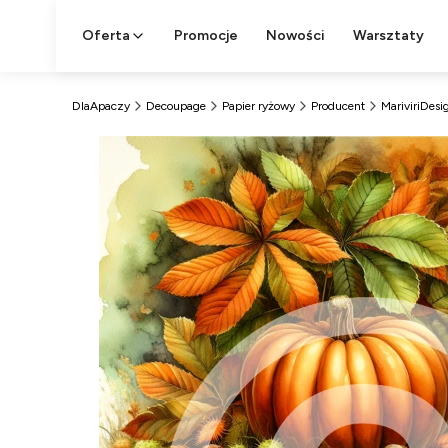
Oferta
Promocje
Nowości
Warsztaty
DlaApaczy
Decoupage
Papier ryżowy
Producent
MariviriDesi