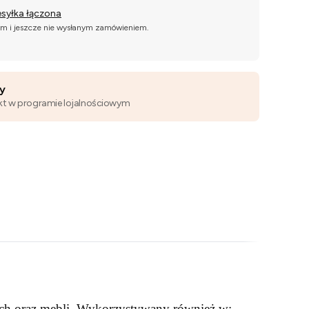
esyłka łączona
ym i jeszcze nie wysłanym zamówieniem.
wy
kt w programie lojalnościowym
ch oraz mebli. Wykorzystywany również w: