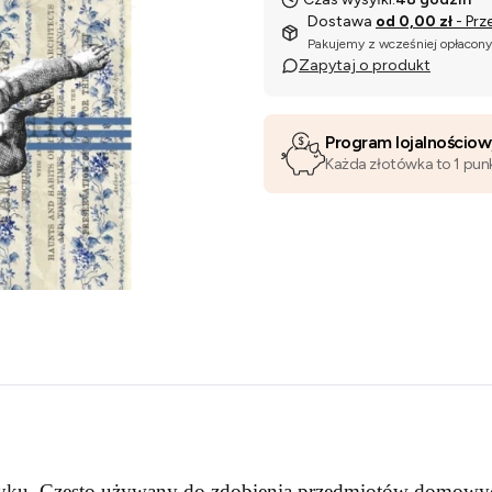
Dostawa
od 0,00 zł
- Prz
Pakujemy z wcześniej opłacon
Zapytaj o produkt
Program lojalnościo
Każda złotówka to 1 pun
otyku. Często używany do zdobienia przedmiotów domowy