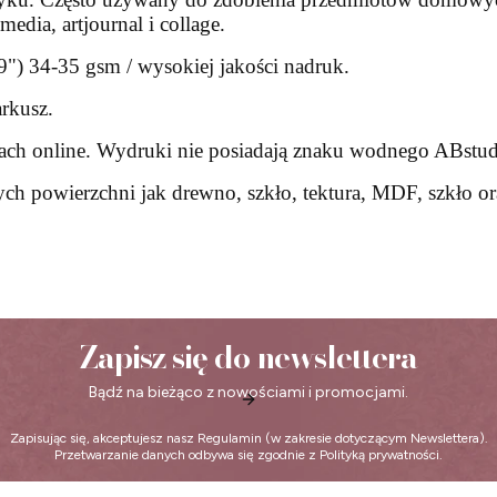
edia, artjournal i collage.
) 34-35 gsm / wysokiej jakości nadruk.
rkusz.
ach online. Wydruki nie posiadają znaku wodnego ABstud
ch powierzchni jak drewno, szkło, tektura, MDF, szkło or
Zapisz się do newslettera
Bądź na bieżąco z nowościami i promocjami.
Zapisując się, akceptujesz nasz
Regulamin
(w zakresie dotyczącym Newslettera).
Przetwarzanie danych odbywa się zgodnie z
Polityką prywatności
.