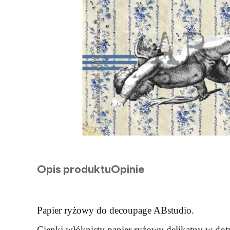
Opis produktu
Opinie
Papier ryżowy do decoupage ABstudio.
Cienki włóknisty papier ryżowy delikatny w d