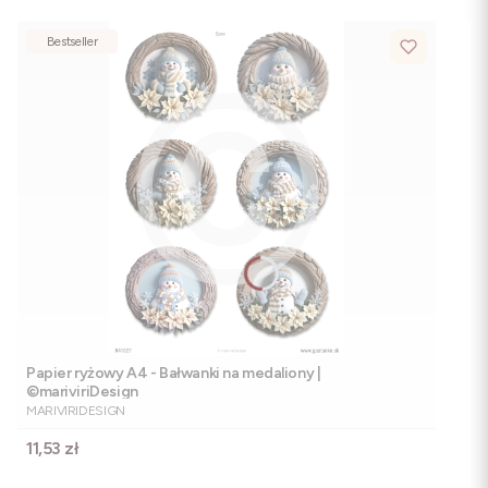
Bestseller
Papier ryżowy A4 - Bałwanki na medaliony |
©mariviriDesign
PRODUCENT
MARIVIRIDESIGN
Cena
11,53 zł