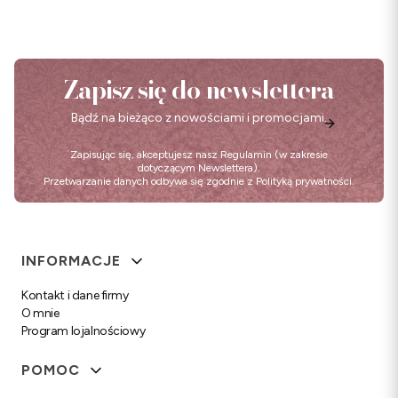
Zapisz się do newslettera
Bądź na bieżąco z nowościami i promocjami.
Zapisując się, akceptujesz nasz
Regulamin
(w zakresie
dotyczącym Newslettera).
Przetwarzanie danych odbywa się zgodnie z
Polityką prywatności
.
Linki w stopce
INFORMACJE
Kontakt i dane firmy
O mnie
Program lojalnościowy
POMOC