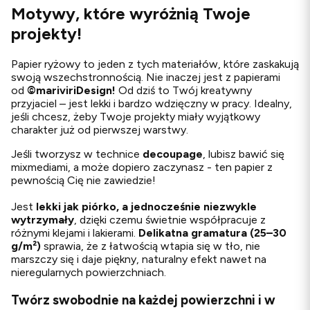
Motywy, które wyróżnią Twoje
projekty!
Papier ryżowy to jeden z tych materiałów, które zaskakują
swoją wszechstronnością. Nie inaczej jest z papierami
od
©
mariviriDesign!
Od dziś to Twój kreatywny
przyjaciel – jest lekki i bardzo wdzięczny w pracy. Idealny,
jeśli chcesz, żeby Twoje projekty miały wyjątkowy
charakter już od pierwszej warstwy.
Jeśli tworzysz w technice
decoupage
, lubisz bawić się
mixmediami, a może dopiero zaczynasz - ten papier z
pewnością Cię nie zawiedzie!
Jest
lekki jak piórko, a jednocześnie niezwykle
wytrzymały
, dzięki czemu świetnie współpracuje z
różnymi klejami i lakierami.
Delikatna gramatura (25–30
g/m²)
sprawia, że z łatwością wtapia się w tło, nie
marszczy się i daje piękny, naturalny efekt nawet na
nieregularnych powierzchniach.
Twórz swobodnie na każdej powierzchni i w