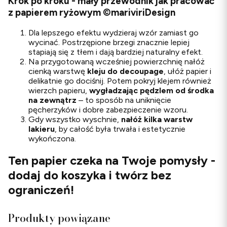
Krok po kroku - mały przewodnik jak pracować
z papierem ryżowym ©mariviriDesign
Dla lepszego efektu wydzieraj wzór zamiast go
wycinać. Postrzępione brzegi znacznie lepiej
stapiają się z tłem i dają bardziej naturalny efekt.
Na przygotowaną wcześniej powierzchnię nałóż
cienką warstwę
kleju do decoupage
, ułóż papier i
delikatnie go dociśnij. Potem pokryj klejem również
wierzch papieru,
wygładzając pędzlem od środka
na zewnątrz
– to sposób na uniknięcie
pęcherzyków i dobre zabezpieczenie wzoru.
Gdy wszystko wyschnie,
nałóż kilka warstw
lakieru
, by całość była trwała i estetycznie
wykończona.
Ten papier czeka na Twoje pomysły -
dodaj do koszyka i twórz bez
ograniczeń!
Produkty powiązane