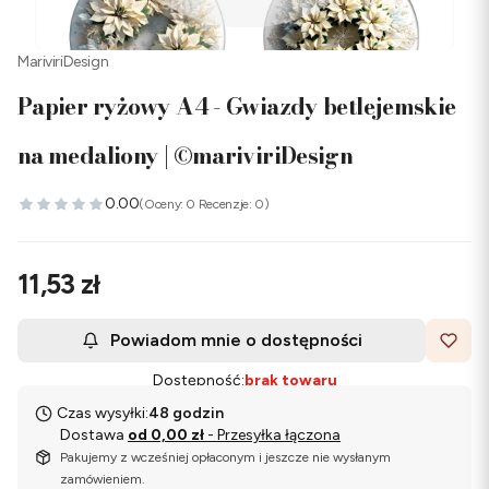
MariviriDesign
Papier ryżowy A4 - Gwiazdy betlejemskie
na medaliony | ©mariviriDesign
0.00
(Oceny: 0 Recenzje: 0)
Cena
11,53 zł
Powiadom mnie o dostępności
Dostępność:
brak towaru
Czas wysyłki:
48 godzin
Dostawa
od 0,00 zł
- Przesyłka łączona
Pakujemy z wcześniej opłaconym i jeszcze nie wysłanym
zamówieniem.