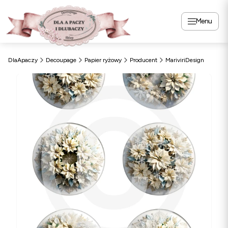
Menu
DlaApaczy
Decoupage
Papier ryżowy
Producent
MariviriDesign