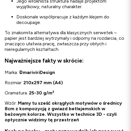
Jego włóknista struktura nadaje projektom
wyjątkowy, naturalny charakter.
Doskonale współpracuje z każdym klejem do
decoupage.
To znakomita alternatywa dla klasycznych serwetek –
papier jest bardziej wytrzymały i odporny na rozdarcia, co
znacząco ułatwia pracę, zwłaszcza przy obłych i
nieregularnych kształtach.
Najważniejsze fakty w skrócie:
Marka:
©
mariviriDesign
Rozmiar:
210x297 mm (A4)
Gramatura:
25-30 g/m²
Wzór:
Mamy tu sześć okrągłych motywów o średnicy
8cm z kompozycją z gwiazd betlejemskich w
beżowym kolorze. Wszystko w technice 3D - czyli
optycznie widzimy tę przestrzeń