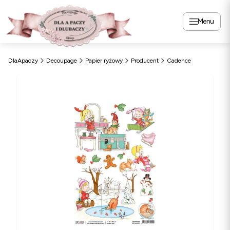
Menu
DlaApaczy
Decoupage
Papier ryżowy
Producent
Cadence