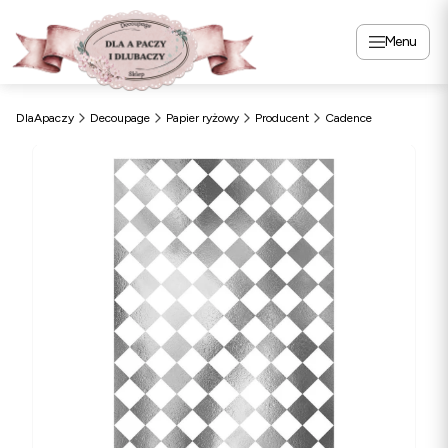
Menu
DlaApaczy
Decoupage
Papier ryżowy
Producent
Cadence