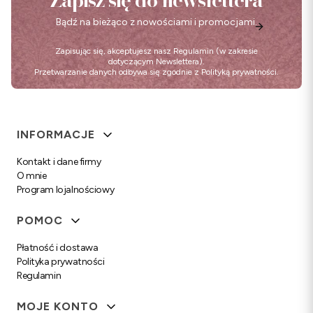
Bądź na bieżąco z nowościami i promocjami.
Zapisując się, akceptujesz nasz
Regulamin
(w zakresie
dotyczącym Newslettera).
Przetwarzanie danych odbywa się zgodnie z
Polityką prywatności
.
Linki w stopce
INFORMACJE
Kontakt i dane firmy
O mnie
Program lojalnościowy
POMOC
Płatność i dostawa
Polityka prywatności
Regulamin
MOJE KONTO