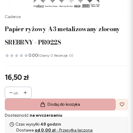
Cadence
Papier ryżowy A3 metalizowany złocony
SREBRNY - PR022S
0.00
(Oceny: 0 Recenzje: 0)
Cena
16,50 zł
szt.
Dodaj do koszyka
Dostępność:
na wyczerpaniu
Czas wysyłki:
48 godzin
Dostawa
od 0,00 zł
- Przesyłka łączona