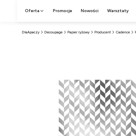
Oferta
Promocje
Nowości
Warsztaty
DlaApaczy
Decoupage
Papier ryżowy
Producent
Cadence