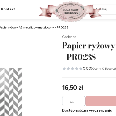
Kontakt
Papier ryżowy A3 metalizowany złocony - PR023S
Cadence
Papier ryżowy
- PR023S
0.00
(Oceny: 0 Recenzj
Cena
16,50 zł
szt.
Dostępność:
na wyczerpaniu