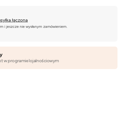
esyłka łączona
ym i jeszcze nie wysłanym zamówieniem.
wy
kt w programie lojalnościowym