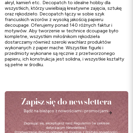
akryl, kamień etc.. Decopatch to idealne hobby dla
wszystkich, którzy uwielbiają kreatywne zajęcia, sztukę
oraz rękodzieło. Decopatch łączy w sobie szyk
francuskich wzorów z wysoką jakością papieru
decoupage. Oferujemy ponad 140 różnych faktur i
motywów. Aby tworzenie w technice dcoupage było
kompletne, wszystkim miłośnikom rękodzieła
dostarczamy również szeroki wachlarz produktów
wykonanych z paper mache. Wszystkie figurki i
przedmioty wykonane są ręcznie z przetworzonego
papieru, ich konstrukcja jest solidna, i wszystkie kształty
są pełne w środku.
Zapisz się do newslettera
Bądź na bieżąco z nowościami i promocjami.
Zapisując się, akceptujesz nasz
Regulamin
(w zakresie
dotyczącym Newslettera).
Przetwarzanie danych odbywa się zgodnie z
Polityką prywatności
.