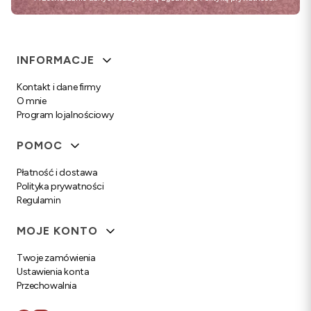
Linki w stopce
INFORMACJE
Kontakt i dane firmy
O mnie
Program lojalnościowy
POMOC
Płatność i dostawa
Polityka prywatności
Regulamin
MOJE KONTO
Twoje zamówienia
Ustawienia konta
Przechowalnia