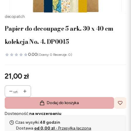
decopatch
Papier do decoupage 5 ark. 30 x 40 cm
kolekcja No. 4. DP0015
0.00
(Oceny: 0 Recenzje: 0)
Cena
21,00 zł
szt.
Dodaj do koszyka
Dostępność:
na wyczerpaniu
Czas wysyłki:
48 godzin
Dostawa
od 0,00 zł
- Przesyłka łączona