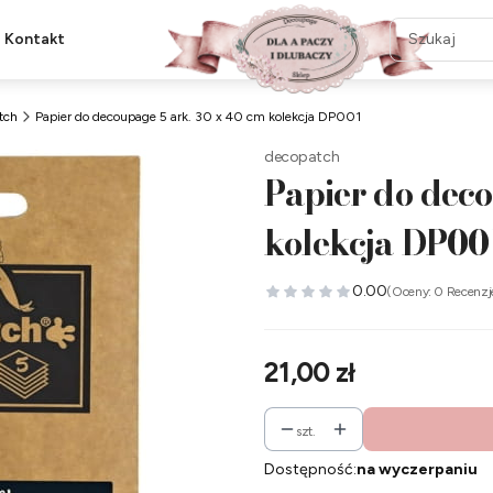
Kontakt
tch
Papier do decoupage 5 ark. 30 x 40 cm kolekcja DP001
decopatch
Papier do deco
kolekcja DP00
0.00
(Oceny: 0 Recenzj
Cena
21,00 zł
szt.
Dostępność:
na wyczerpaniu