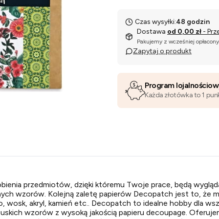
Czas wysyłki:
48 godzin
Dostawa
od 0,00 zł
- Prz
Pakujemy z wcześniej opłacon
Zapytaj o produkt
Program lojalnościo
Każda złotówka to 1 pun
bienia przedmiotów, dzięki któremu Twoje prace, będą wygląd
ych wzorów. Kolejną zaletę papierów Decopatch jest to, że mo
o, wosk, akryl, kamień etc.. Decopatch to idealne hobby dla wsz
ncuskich wzorów z wysoką jakością papieru decoupage. Oferuj