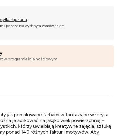
esyłka łączona
ym i jeszcze nie wysłanym zamówieniem.
wy
kt w programie lojalnościowym
ały jak pomalowane farbami w fantazyjne wzory, a
żna je aplikować na jakąkolwiek powierzchnię –
ystkich, którzy uwielbiają kreatywne zajęcia, sztukę
emy ponad 140 różnych faktur i motywów. Aby