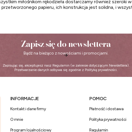
zystkim miłośnikom rękodzieła dostarczamy również szeroki 
 przetworzonego papieru, ich konstrukcja jest solidna, i wszyst
Zapisz się do newslettera
Bądź na bieżąco z nowościami i promocjami.
Zapisując się, akceptujesz nasz
Regulamin
(w zakresie dotyczącym Newslettera).
Przetwarzanie danych odbywa się zgodnie z
Polityką prywatności
.
Linki w stopce
INFORMACJE
POMOC
Kontakt i dane firmy
Płatność i dostawa
O mnie
Polityka prywatności
Program lojalnościowy
Regulamin