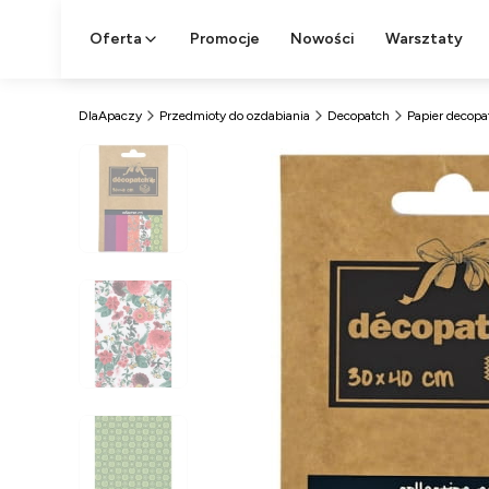
Oferta
Promocje
Nowości
Warsztaty
DlaApaczy
Przedmioty do ozdabiania
Decopatch
Papier decopa