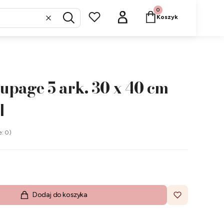
Produkty w koszyku: 
Koszyk
Wyczyść
Szukaj
upage 5 ark. 30 x 40 cm
1
e: 0)
Dodaj do koszyka