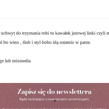
 uchwyt do trzymania robi tu kawałek jutowej linki czyli
bo wino , ślub i styl boho idą ostatnio w parze.
ge lub mixmedia
Zapisz się do newslettera
Bądź na bieżąco z nowościami i promocjami.