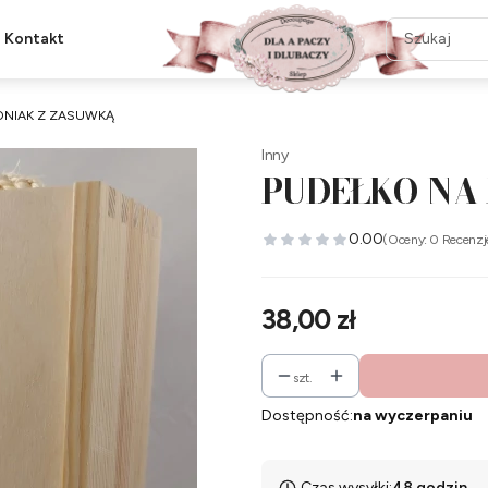
Kontakt
ONIAK Z ZASUWKĄ
Inny
PUDEŁKO NA
0.00
(Oceny: 0 Recenzj
Cena
38,00 zł
szt.
Dostępność:
na wyczerpaniu
Czas wysyłki:
48 godzin