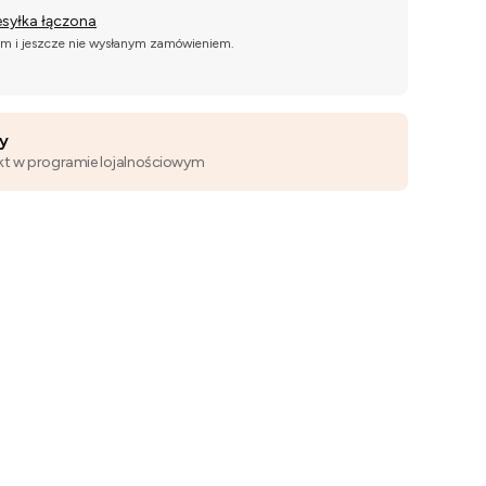
esyłka łączona
ym i jeszcze nie wysłanym zamówieniem.
wy
kt w programie lojalnościowym