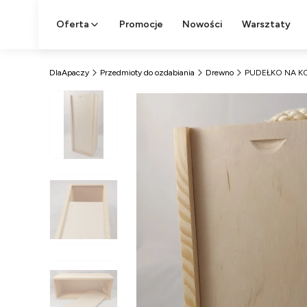
Oferta
Promocje
Nowości
Warsztaty
DlaApaczy
Przedmioty do ozdabiania
Drewno
PUDEŁKO NA K