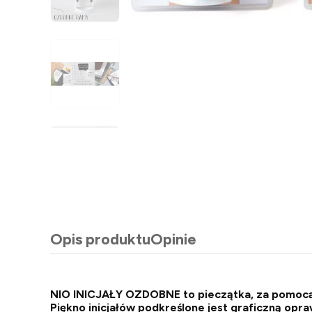
Opis produktu
Opinie
NIO INICJAŁY OZDOBNE to pieczątka, za pomocą 
Piękno inicjałów podkreślone jest graficzną opra