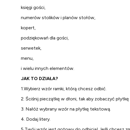
księgi gości,
numerów stolików i planów stołów,
kopert,
podziękowań dla gości,
serwetek,
menu,
i wielu innych elementów.
JAK TO DZIAŁA?
1.Wybierz wzór ramki, którą chcesz odbić.
2. Ściśnij pieczątkę w dłoni, tak aby zobaczyć płytk
3. Nałóż wybrany wzór na płytkę tekstową.
4. Dodaj litery.
5 Twój wzór jest gotowy do odbicia! Jeśli chcesz z