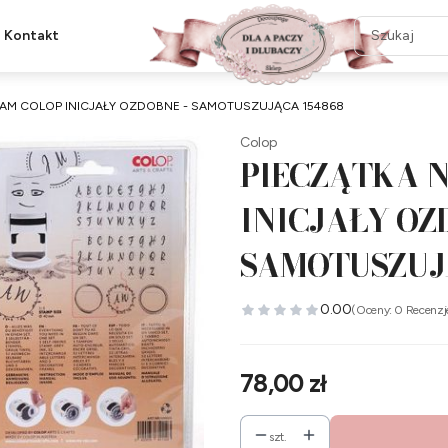
Kontakt
AM COLOP INICJAŁY OZDOBNE - SAMOTUSZUJĄCA 154868
Colop
PIECZĄTKA 
INICJAŁY OZ
SAMOTUSZUJ
0.00
(Oceny: 0 Recenzj
Cena
78,00 zł
szt.