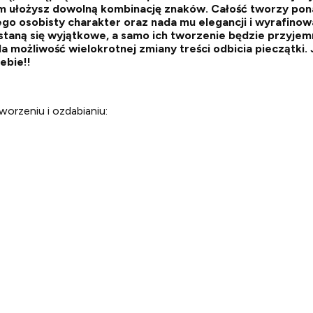
ym ułożysz dowolną kombinację znaków. Całość tworzy po
jego osobisty charakter oraz nada mu elegancji i wyrafin
taną się wyjątkowe, a samo ich tworzenie będzie przyjemno
 możliwość wielokrotnej zmiany treści odbicia pieczątki. J
ebie!!
orzeniu i ozdabianiu: