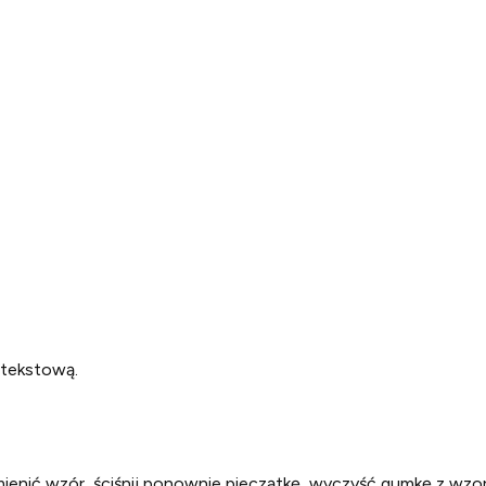
ę tekstową.
mienić wzór, ściśnij ponownie pieczątkę, wyczyść gumkę z wzo