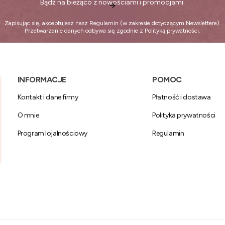
Bądź na bieżąco z nowościami i promocjami.
Zapisując się, akceptujesz nasz
Regulamin
(w zakresie dotyczącym Newslettera).
Przetwarzanie danych odbywa się zgodnie z
Polityką prywatności
.
Linki w stopce
INFORMACJE
POMOC
Kontakt i dane firmy
Płatność i dostawa
O mnie
Polityka prywatności
Program lojalnościowy
Regulamin