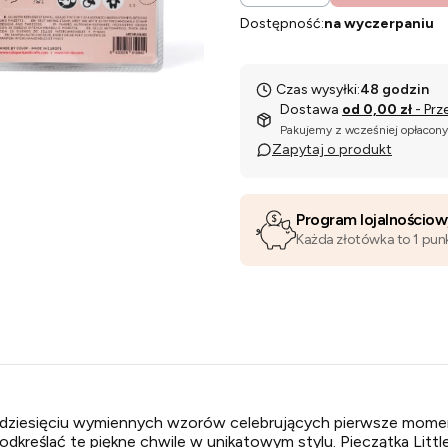
Dostępność:
na wyczerpaniu
Czas wysyłki:
48 godzin
Dostawa
od 0,00 zł
- Prz
Pakujemy z wcześniej opłacon
Zapytaj o produkt
Program lojalnościo
Każda złotówka to 1 pun
m dziesięciu wymiennych wzorów celebrujących pierwsze momen
kreślać te piękne chwile w unikatowym stylu. Pieczątka Little