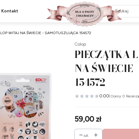
Kontakt
OLOP WITAJ NA ŚWIECIE - SAMOTUSZUJĄCA 154572
Colop
PIECZĄTKA L
NA ŚWIECIE 
154572
0.00
(Oceny: 0 Recenzj
Cena
59,00 zł
szt.