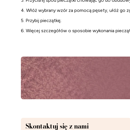
3. Przyciśnij spód pieczątki chowając go do obudow
4. Włóż wybrany wzór za pomocą pęsety, ułóż go zg
5. Przybij pieczątkę;
6. Więcej szczegółów o sposobie wykonania pieczątk
Skontaktuj się z nami