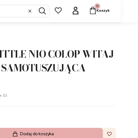
Produkty w koszyku: 
Koszyk
Wyczyść
Szukaj
ITTLE NIO COLOP WITAJ
- SAMOTUSZUJĄCA
e: 0)
Dodaj do koszyka