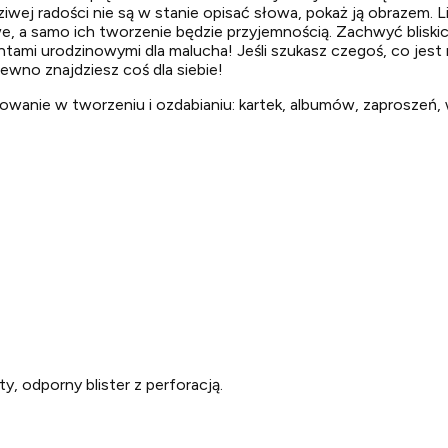
j radości nie są w stanie opisać słowa, pokaż ją obrazem. Lit
owe, a samo ich tworzenie będzie przyjemnością. Zachwyć blis
ami urodzinowymi dla malucha! Jeśli szukasz czegoś, co jest 
no znajdziesz coś dla siebie!
sowanie w tworzeniu i ozdabianiu: kartek, albumów, zaproszeń, 
, odporny blister z perforacją.