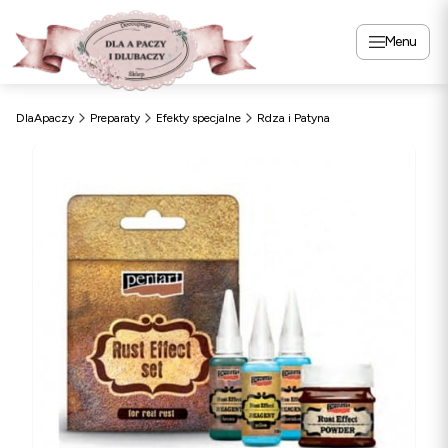
Menu
DlaApaczy
Preparaty
Efekty specjalne
Rdza i Patyna