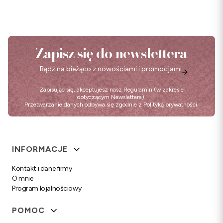
Zapisz się do newslettera
Bądź na bieżąco z nowościami i promocjami.
Zapisując się, akceptujesz nasz
Regulamin
(w zakresie
dotyczącym Newslettera).
Przetwarzanie danych odbywa się zgodnie z
Polityką prywatności
.
Linki w stopce
INFORMACJE
Kontakt i dane firmy
O mnie
Program lojalnościowy
POMOC