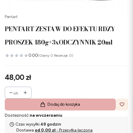
Pentart
PENTART ZESTAW DO EFEKTU RDZY
PROSZEK 180g+3xODCZYNNIK 20ml
0.00
(Oceny: 0 Recenzje: 0)
Cena
48,00 zł
szt.
Dodaj do koszyka
Dostępność:
na wyczerpaniu
Czas wysyłki:
48 godzin
Dostawa
od 0,00 zł
- Przesyłka łączona