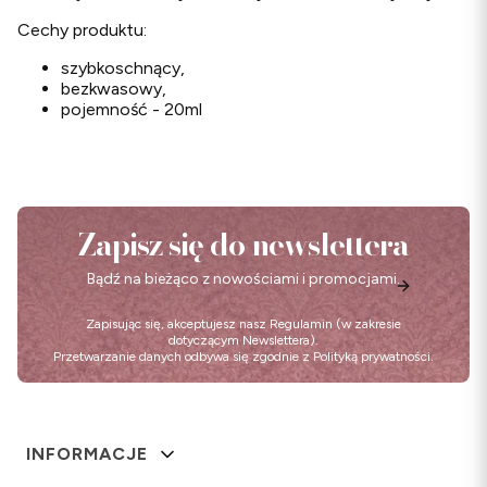
Cechy produktu:
szybkoschnący,
bezkwasowy,
pojemność - 20ml
Zapisz się do newslettera
Bądź na bieżąco z nowościami i promocjami.
Zapisując się, akceptujesz nasz
Regulamin
(w zakresie
dotyczącym Newslettera).
Przetwarzanie danych odbywa się zgodnie z
Polityką prywatności
.
Linki w stopce
INFORMACJE