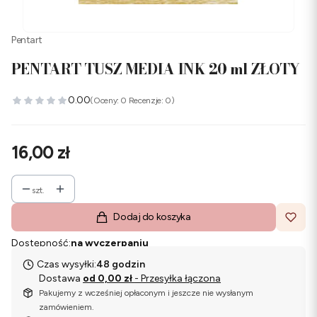
Pentart
PENTART TUSZ MEDIA INK 20 ml ZŁOTY
0.00
(Oceny: 0 Recenzje: 0)
Cena
16,00 zł
szt.
Dodaj do koszyka
Dostępność:
na wyczerpaniu
Czas wysyłki:
48 godzin
Dostawa
od 0,00 zł
- Przesyłka łączona
Pakujemy z wcześniej opłaconym i jeszcze nie wysłanym
zamówieniem.