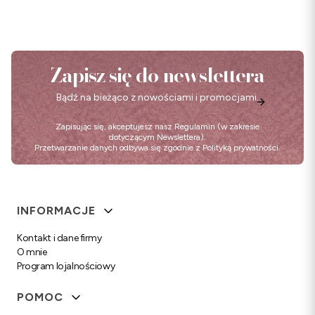
Zapisz się do newslettera
Bądź na bieżąco z nowościami i promocjami.
Zapisując się, akceptujesz nasz
Regulamin
(w zakresie
dotyczącym Newslettera).
Przetwarzanie danych odbywa się zgodnie z
Polityką prywatności
.
Linki w stopce
INFORMACJE
Kontakt i dane firmy
O mnie
Program lojalnościowy
POMOC