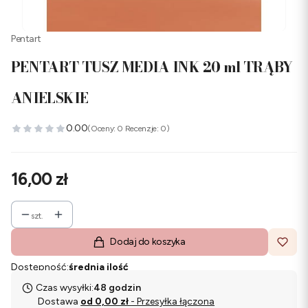
Pentart
PENTART TUSZ MEDIA INK 20 ml TRĄBY
ANIELSKIE
0.00
(Oceny: 0 Recenzje: 0)
Cena
16,00 zł
szt.
Dodaj do koszyka
Dostępność:
średnia ilość
Czas wysyłki:
48 godzin
Dostawa
od 0,00 zł
- Przesyłka łączona