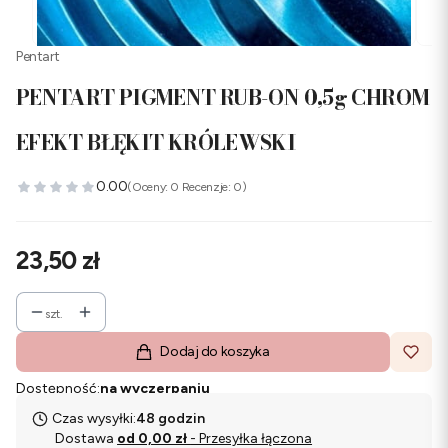
Pentart
PENTART PIGMENT RUB-ON 0,5g CHROM
EFEKT BŁĘKIT KRÓLEWSKI
0.00
(Oceny: 0 Recenzje: 0)
Cena
23,50 zł
szt.
Dodaj do koszyka
Dostępność:
na wyczerpaniu
Czas wysyłki:
48 godzin
Dostawa
od 0,00 zł
- Przesyłka łączona