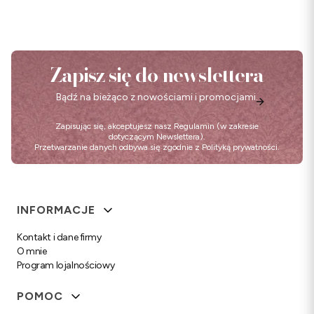
Zapisz się do newslettera
Bądź na bieżąco z nowościami i promocjami.
Zapisując się, akceptujesz nasz
Regulamin
(w zakresie
dotyczącym Newslettera).
Przetwarzanie danych odbywa się zgodnie z
Polityką prywatności
.
Linki w stopce
INFORMACJE
Kontakt i dane firmy
O mnie
Program lojalnościowy
POMOC