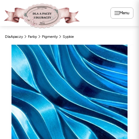
Menu
DlaApaczy
Farby
Pigmenty
Sypkie