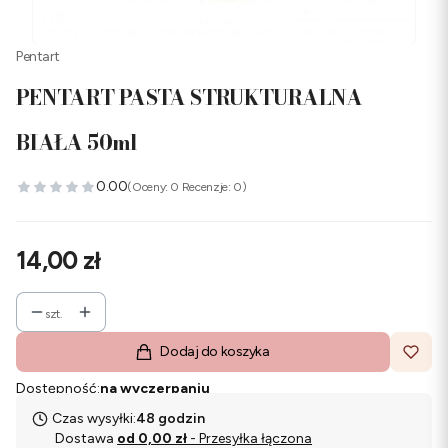
Pentart
PENTART PASTA STRUKTURALNA
BIAŁA 50ml
0.00
(Oceny: 0 Recenzje: 0)
Cena
14,00 zł
szt.
Dodaj do koszyka
Dostępność:
na wyczerpaniu
Czas wysyłki:
48 godzin
Dostawa
od 0,00 zł
- Przesyłka łączona