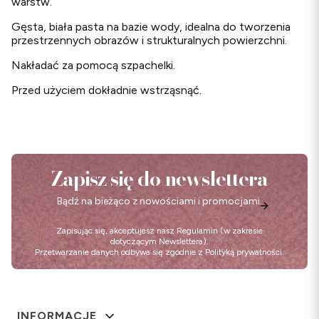
warstw.
Gęsta, biała pasta na bazie wody, idealna do tworzenia
przestrzennych obrazów i strukturalnych powierzchni.
Nakładać za pomocą szpachelki.
Przed użyciem dokładnie wstrząsnąć.
Zapisz się do newslettera
Bądź na bieżąco z nowościami i promocjami.
Zapisując się, akceptujesz nasz
Regulamin
(w zakresie
dotyczącym Newslettera).
Przetwarzanie danych odbywa się zgodnie z
Polityką prywatności
.
Linki w stopce
INFORMACJE