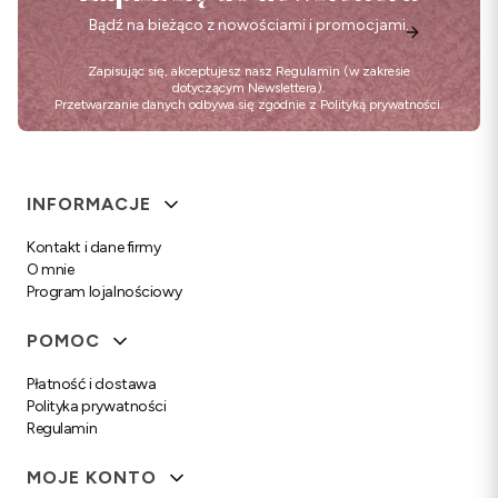
Bądź na bieżąco z nowościami i promocjami.
Zapisując się, akceptujesz nasz
Regulamin
(w zakresie
dotyczącym Newslettera).
Przetwarzanie danych odbywa się zgodnie z
Polityką prywatności
.
Linki w stopce
INFORMACJE
Kontakt i dane firmy
O mnie
Program lojalnościowy
POMOC
Płatność i dostawa
Polityka prywatności
Regulamin
MOJE KONTO