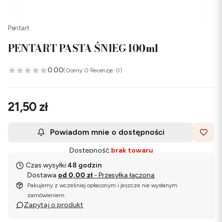
Pentart
PENTART PASTA ŚNIEG 100ml
0.00
(Oceny: 0 Recenzje: 0)
Cena
21,50 zł
Powiadom mnie o dostępności
Dostępność:
brak towaru
Czas wysyłki:
48 godzin
Dostawa
od 0,00 zł
- Przesyłka łączona
Pakujemy z wcześniej opłaconym i jeszcze nie wysłanym
zamówieniem.
Zapytaj o produkt