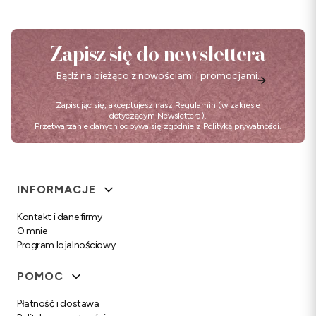
Zapisz się do newslettera
Bądź na bieżąco z nowościami i promocjami.
Zapisując się, akceptujesz nasz
Regulamin
(w zakresie
dotyczącym Newslettera).
Przetwarzanie danych odbywa się zgodnie z
Polityką prywatności
.
Linki w stopce
INFORMACJE
Kontakt i dane firmy
O mnie
Program lojalnościowy
POMOC
Płatność i dostawa