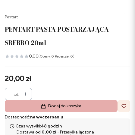
Pentart
PENTART PASTA POSTARZAJĄCA
SREBRO 20ml
0.00
(Oceny: 0 Recenzje: 0)
Cena
20,00 zł
szt.
Dodaj do koszyka
Dostępność:
na wyczerpaniu
Czas wysyłki:
48 godzin
Dostawa
od 0,00 zł
- Przesyłka łączona