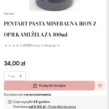
Pentart
PENTART PASTA MINERALNA IRON Z
OPIŁKAMI ŻELAZA 100ml
0.00
(Oceny: 0 Recenzje: 0)
Cena
34,00 zł
szt.
Dodaj do koszyka
Dostępność:
na wyczerpaniu
Czas wysyłki:
48 godzin
Dostawa
od 0,00 zł
- Przesyłka łączona