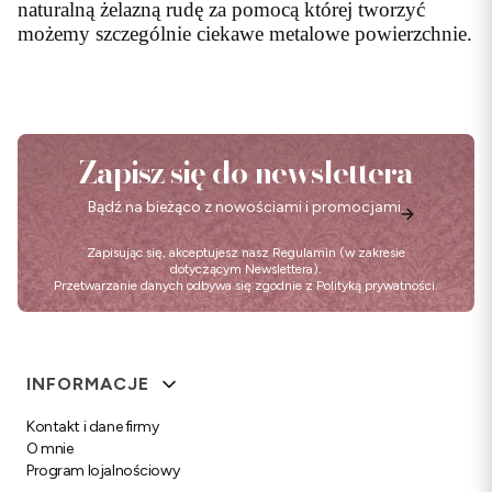
naturalną żelazną rudę za pomocą której tworzyć
możemy szczególnie ciekawe metalowe powierzchnie.
Zapisz się do newslettera
Bądź na bieżąco z nowościami i promocjami.
Zapisując się, akceptujesz nasz
Regulamin
(w zakresie
dotyczącym Newslettera).
Przetwarzanie danych odbywa się zgodnie z
Polityką prywatności
.
Linki w stopce
INFORMACJE
Kontakt i dane firmy
O mnie
Program lojalnościowy