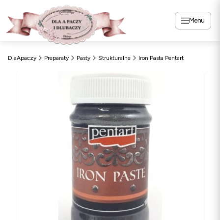
Menu
DlaApaczy
Preparaty
Pasty
Strukturalne
Iron Pasta Pentart