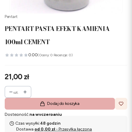
Pentart
PENTART PASTA EFEKT KAMIENIA
100ml CEMENT
0.00
(Oceny: 0 Recenzje: 0)
Cena
21,00 zł
szt.
Dodaj do koszyka
Dostępność:
na wyczerpaniu
Czas wysyłki:
48 godzin
Dostawa
od 0,00 zł
- Przesyłka łączona