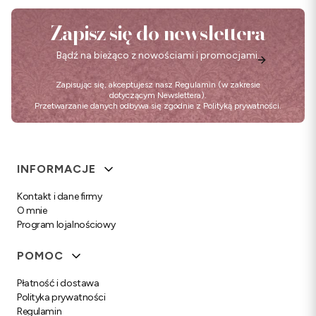
Zapisz się do newslettera
Bądź na bieżąco z nowościami i promocjami.
Zapisując się, akceptujesz nasz
Regulamin
(w zakresie
dotyczącym Newslettera).
Przetwarzanie danych odbywa się zgodnie z
Polityką prywatności
.
Linki w stopce
INFORMACJE
Kontakt i dane firmy
O mnie
Program lojalnościowy
POMOC
Płatność i dostawa
Polityka prywatności
Regulamin