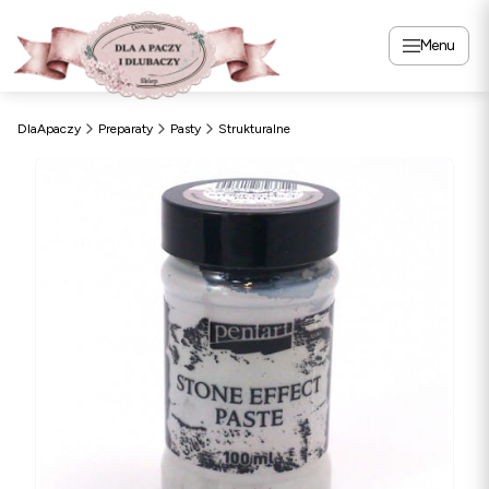
Menu
DlaApaczy
Preparaty
Pasty
Strukturalne