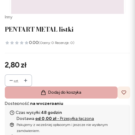
Inny
PENTART METAL listki
0.00
(Oceny: 0 Recenzje: 0)
Cena
2,80 zł
szt.
Dodaj do koszyka
Dostępność:
na wyczerpaniu
Czas wysyłki:
48 godzin
Dostawa
od 0,00 zł
- Przesyłka łączona
Pakujemy z wcześniej opłaconym i jeszcze nie wysłanym
zamówieniem.