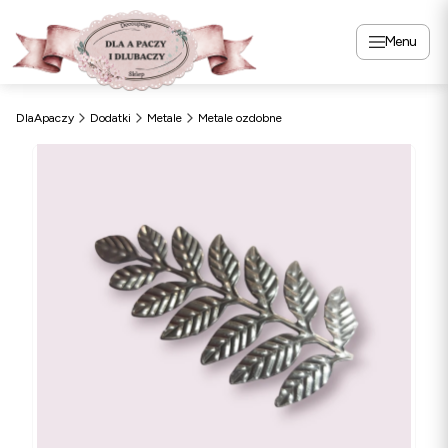
Menu
DlaApaczy
Dodatki
Metale
Metale ozdobne