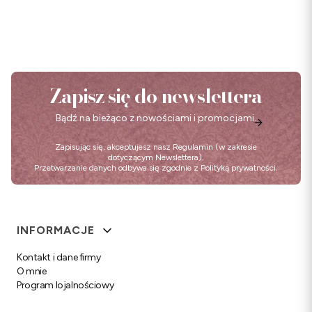
Zapisz się do newslettera
Bądź na bieżąco z nowościami i promocjami.
Zapisując się, akceptujesz nasz
Regulamin
(w zakresie
dotyczącym Newslettera).
Przetwarzanie danych odbywa się zgodnie z
Polityką prywatności
.
Linki w stopce
INFORMACJE
Kontakt i dane firmy
O mnie
Program lojalnościowy