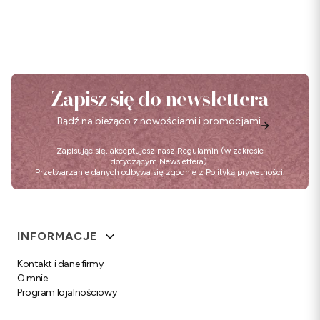
Zapisz się do newslettera
Bądź na bieżąco z nowościami i promocjami.
Zapisując się, akceptujesz nasz
Regulamin
(w zakresie
dotyczącym Newslettera).
Przetwarzanie danych odbywa się zgodnie z
Polityką prywatności
.
Linki w stopce
INFORMACJE
Kontakt i dane firmy
O mnie
Program lojalnościowy