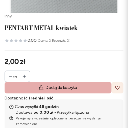
Inny
PENTART METAL kwiatek
0.00
(Oceny: 0 Recenzje: 0)
Cena
2,00 zł
szt.
Dodaj do koszyka
Dostępność:
średnia ilość
Czas wysyłki:
48 godzin
Dostawa
od 0,00 zł
- Przesyłka łączona
Pakujemy z wcześniej opłaconym i jeszcze nie wysłanym
zamówieniem.