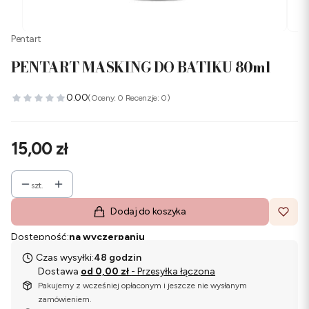
Pentart
PENTART MASKING DO BATIKU 80ml
0.00
(Oceny: 0 Recenzje: 0)
Cena
15,00 zł
szt.
Dodaj do koszyka
Dostępność:
na wyczerpaniu
Czas wysyłki:
48 godzin
Dostawa
od 0,00 zł
- Przesyłka łączona
Pakujemy z wcześniej opłaconym i jeszcze nie wysłanym
zamówieniem.