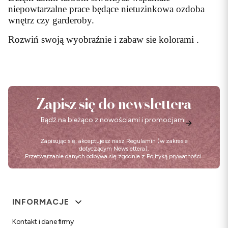
niepowtarzalne prace będące nietuzinkowa ozdoba
wnętrz czy garderoby.
Rozwiń swoją wyobraźnie i zabaw sie kolorami .
Zapisz się do newslettera
Bądź na bieżąco z nowościami i promocjami.
Zapisując się, akceptujesz nasz
Regulamin
(w zakresie
dotyczącym Newslettera).
Przetwarzanie danych odbywa się zgodnie z
Polityką prywatności
.
Linki w stopce
INFORMACJE
Kontakt i dane firmy