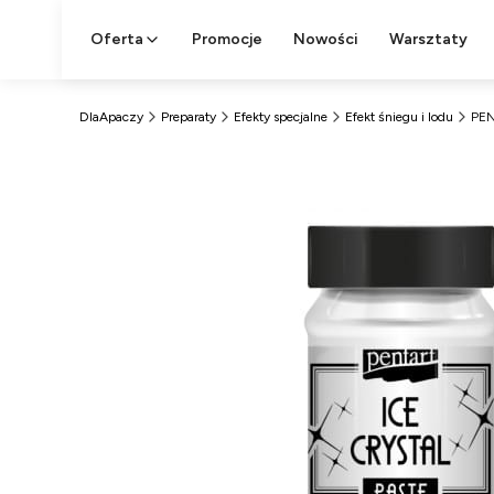
Oferta
Promocje
Nowości
Warsztaty
DlaApaczy
Preparaty
Efekty specjalne
Efekt śniegu i lodu
PEN