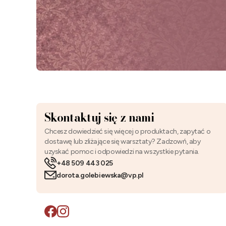
Skontaktuj się z nami
Chcesz dowiedzieć się więcej o produktach, zapytać o
dostawę lub zliżające się warsztaty? Zadzowń, aby
uzyskać pomoc i odpowiedzi na wszystkie pytania.
+48 509 443 025
dorota.golebiewska@vp.pl