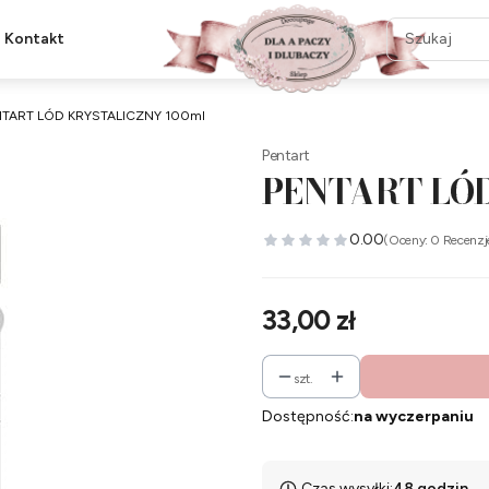
Kontakt
TART LÓD KRYSTALICZNY 100ml
Pentart
PENTART LÓD
0.00
(Oceny: 0 Recenzj
Cena
33,00 zł
szt.
Dostępność:
na wyczerpaniu
Czas wysyłki:
48 godzin