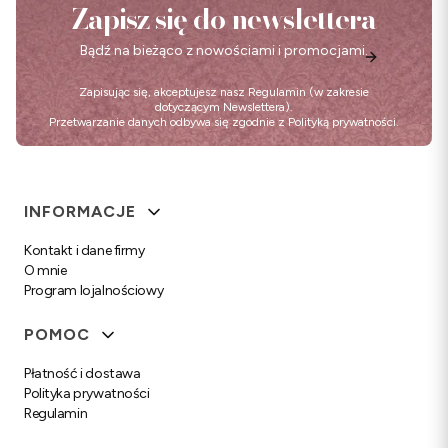
Zapisz się do newslettera
Bądź na bieżąco z nowościami i promocjami.
Zapisując się, akceptujesz nasz
Regulamin
(w zakresie
dotyczącym Newslettera).
Przetwarzanie danych odbywa się zgodnie z
Polityką prywatności
.
Linki w stopce
INFORMACJE
Kontakt i dane firmy
O mnie
Program lojalnościowy
POMOC
Płatność i dostawa
Polityka prywatności
Regulamin