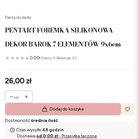
Penta dodatki
PENTART FOREMKA SILIKONOWA
DEKOR BAROK 7 ELEMENTÓW 9x6cm
0.00
(Oceny: 0 Recenzje: 0)
Cena
26,00 zł
szt.
Dodaj do koszyka
Dostępność:
średnia ilość
Czas wysyłki:
48 godzin
Dostawa
od 0,00 zł
- Przesyłka łączona