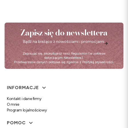
Zapisz się do newslettera
Bądź na bieżąco z nowościami i promocjami.
Zapisując się, akceptujesz nasz
Regulamin
(w zakresie
dotyczącym Newslettera).
Przetwarzanie danych odbywa się zgodnie z
Polityką prywatności
.
Linki w stopce
INFORMACJE
Kontakt i dane firmy
O mnie
Program lojalnościowy
POMOC