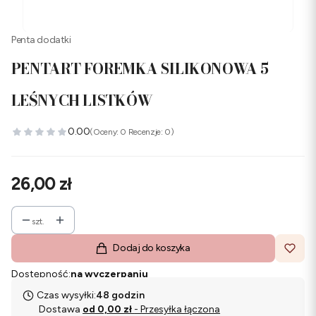
Penta dodatki
PENTART FOREMKA SILIKONOWA 5
LEŚNYCH LISTKÓW
0.00
(Oceny: 0 Recenzje: 0)
Cena
26,00 zł
szt.
Dodaj do koszyka
Dostępność:
na wyczerpaniu
Czas wysyłki:
48 godzin
Dostawa
od 0,00 zł
- Przesyłka łączona