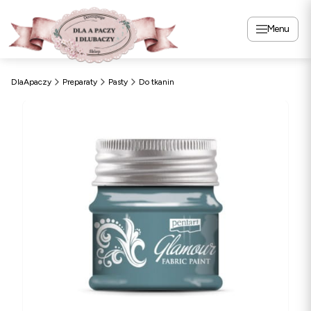
Menu
DlaApaczy
Preparaty
Pasty
Do tkanin