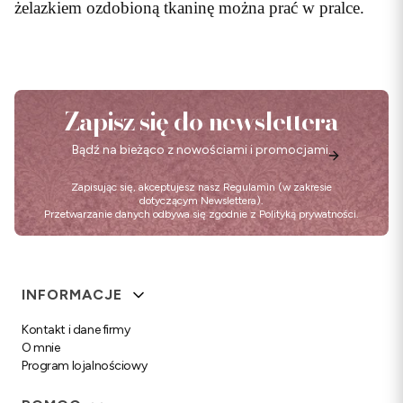
żelazkiem ozdobioną tkaninę można prać w pralce.
Zapisz się do newslettera
Bądź na bieżąco z nowościami i promocjami.
Zapisując się, akceptujesz nasz
Regulamin
(w zakresie
dotyczącym Newslettera).
Przetwarzanie danych odbywa się zgodnie z
Polityką prywatności
.
Linki w stopce
INFORMACJE
Kontakt i dane firmy
O mnie
Program lojalnościowy