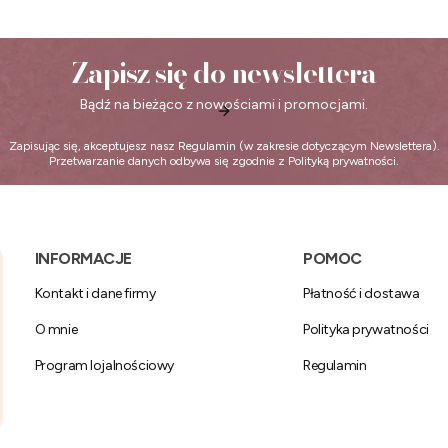
Zapisz się do newslettera
Bądź na bieżąco z nowościami i promocjami.
Zapisując się, akceptujesz nasz
Regulamin
(w zakresie dotyczącym Newslettera).
Przetwarzanie danych odbywa się zgodnie z
Polityką prywatności
.
Linki w stopce
INFORMACJE
POMOC
Kontakt i dane firmy
Płatność i dostawa
O mnie
Polityka prywatności
Program lojalnościowy
Regulamin