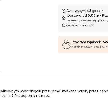
Czas wysyłki:
48 godzin
Dostawa
od 0,00 zł
- Prz
Pakujemy z wcześniej opłacon
Zapytaj o produkt
Program lojalnościo
Każda złotówka to 1 pun
o
o całkowitym wyschnięciu prasujemy uzyskane wzory przez papi
 tkanin). Nieodporna na mróz.