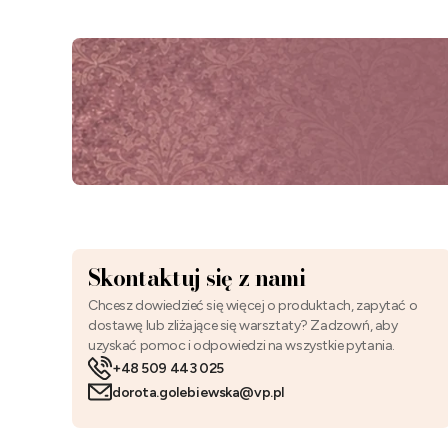
Skontaktuj się z nami
Chcesz dowiedzieć się więcej o produktach, zapytać o
dostawę lub zliżające się warsztaty? Zadzowń, aby
uzyskać pomoc i odpowiedzi na wszystkie pytania.
+48 509 443 025
dorota.golebiewska@vp.pl