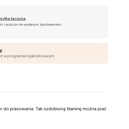
esyłka łączona
ym i jeszcze nie wysłanym zamówieniem.
wy
kt w programie lojalnościowym
er do prasowania. Tak ozdobioną tkaninę można prać