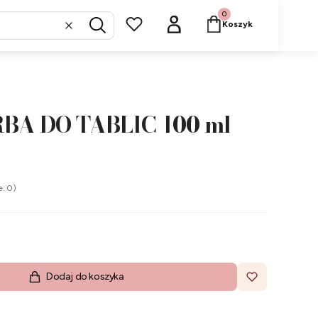
Produkty w koszyku: 
Koszyk
Wyczyść
Szukaj
BA DO TABLIC 100 ml
e: 0)
Dodaj do koszyka