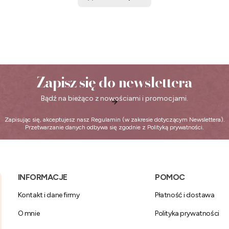
Zapisz się do newslettera
Bądź na bieżąco z nowościami i promocjami.
Zapisując się, akceptujesz nasz
Regulamin
(w zakresie dotyczącym Newslettera).
Przetwarzanie danych odbywa się zgodnie z
Polityką prywatności
.
Linki w stopce
INFORMACJE
POMOC
Kontakt i dane firmy
Płatność i dostawa
O mnie
Polityka prywatności