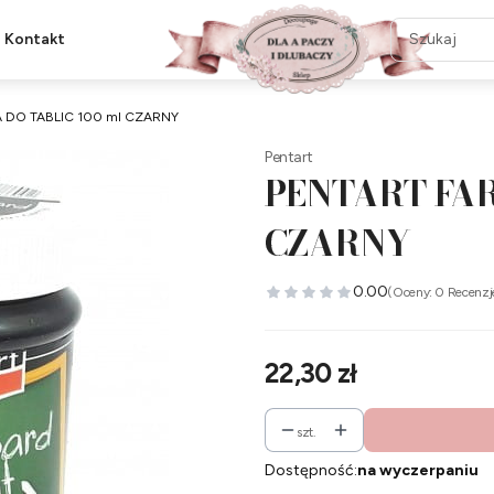
Kontakt
 DO TABLIC 100 ml CZARNY
Pentart
PENTART FAR
CZARNY
0.00
(Oceny: 0 Recenzj
Cena
22,30 zł
szt.
Dostępność:
na wyczerpaniu