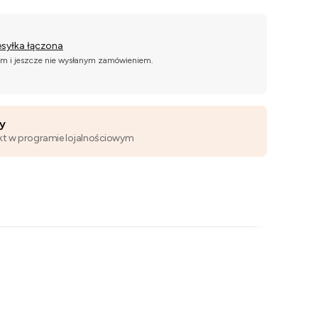
esyłka łączona
ym i jeszcze nie wysłanym zamówieniem.
wy
kt w programie lojalnościowym