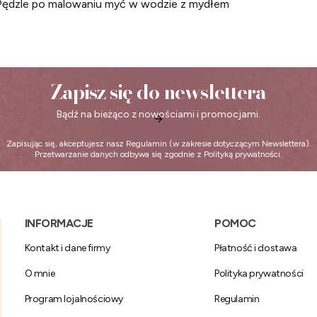
a Pędzle po malowaniu myć w wodzie z mydłem
Zapisz się do newslettera
Bądź na bieżąco z nowościami i promocjami.
Zapisując się, akceptujesz nasz
Regulamin
(w zakresie dotyczącym Newslettera).
Przetwarzanie danych odbywa się zgodnie z
Polityką prywatności
.
Linki w stopce
INFORMACJE
POMOC
Kontakt i dane firmy
Płatność i dostawa
O mnie
Polityka prywatności
Program lojalnościowy
Regulamin