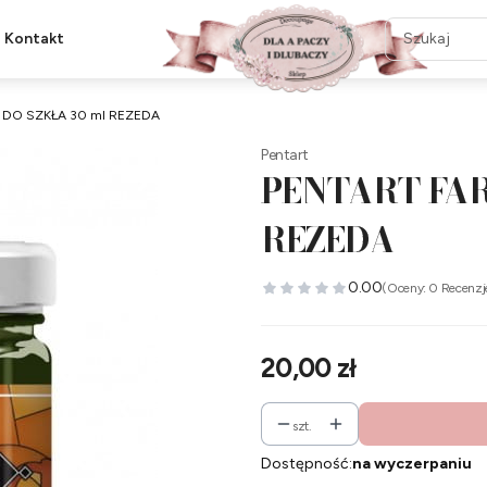
Kontakt
 DO SZKŁA 30 ml REZEDA
Pentart
PENTART FAR
REZEDA
0.00
(Oceny: 0 Recenzj
Cena
20,00 zł
szt.
Dostępność:
na wyczerpaniu