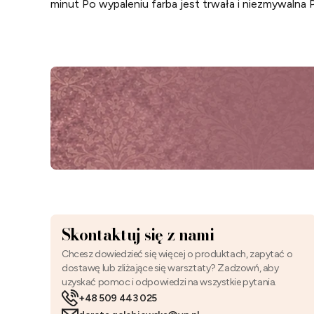
minut Po wypaleniu farba jest trwała i niezmywaln
Skontaktuj się z nami
Chcesz dowiedzieć się więcej o produktach, zapytać o
dostawę lub zliżające się warsztaty? Zadzowń, aby
uzyskać pomoc i odpowiedzi na wszystkie pytania.
+48 509 443 025