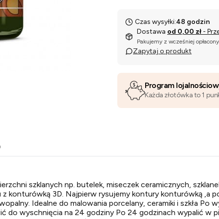
Czas wysyłki:
48 godzin
Dostawa
od 0,00 zł
- Prz
Pakujemy z wcześniej opłacon
Zapytaj o produkt
Program lojalnościo
Każda złotówka to 1 pun
o
erzchni szklanych np. butelek, miseczek ceramicznych, szklane
u z konturówką 3D. Najpierw rysujemy kontury konturówką ,a p
wopalny. Idealne do malowania porcelany, ceramiki i szkła Po 
ić do wyschnięcia na 24 godziny Po 24 godzinach wypalić w p