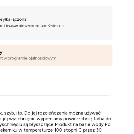
esyłka łączona
ym i jeszcze nie wysłanym zamówieniem.
wy
kt w programie lojalnościowym
k, szyb, itp. Do jej rozcieńczenia można używać
o jej wyschnięciu wypełniamy powierzchnię farba do
wyschnięciu są błyszczące Produkt na bazie wody Po
iekarniku w temperaturze 100 stopni C przez 30