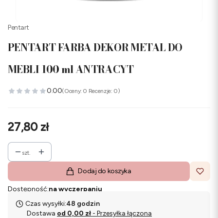
Pentart
PENTART FARBA DEKOR METAL DO
MEBLI 100 ml ANTRACYT
0.00
(Oceny: 0 Recenzje: 0)
Cena
27,80 zł
szt.
Dodaj do koszyka
Dostępność:
na wyczerpaniu
Czas wysyłki:
48 godzin
Dostawa
od 0,00 zł
- Przesyłka łączona