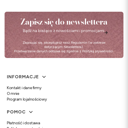
Zapisz się do newslettera
Bądź na bieżąco z nowościami i promocjami.
Zapisując się, akceptujesz nasz
Regulamin
(w zakresie
dotyczącym Newslettera).
Przetwarzanie danych odbywa się zgodnie z
Polityką prywatności
.
Linki w stopce
INFORMACJE
Kontakt i dane firmy
O mnie
Program lojalnościowy
POMOC
Płatność i dostawa