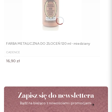
FARBA METALICZNA DO ZŁOCEŃ 120 ml - miedziany
PRODUCENT
CADENCE
Cena
16,90 zł
Zapisz się do newslettera
Bądź na bieżąco z nowościami i promocjami.