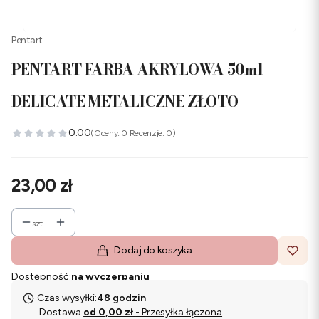
Pentart
PENTART FARBA AKRYLOWA 50ml
DELICATE METALICZNE ZŁOTO
0.00
(Oceny: 0 Recenzje: 0)
Cena
23,00 zł
szt.
Dodaj do koszyka
Dostępność:
na wyczerpaniu
Czas wysyłki:
48 godzin
Dostawa
od 0,00 zł
- Przesyłka łączona