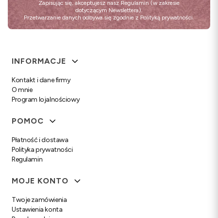
Zapisując się, akceptujesz nasz
Regulamin
(w zakresie
dotyczącym Newslettera).
Przetwarzanie danych odbywa się zgodnie z
Polityką prywatności
.
Linki w stopce
INFORMACJE
Kontakt i dane firmy
O mnie
Program lojalnościowy
POMOC
Płatność i dostawa
Polityka prywatności
Regulamin
MOJE KONTO
Twoje zamówienia
Ustawienia konta