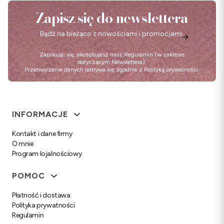
Zapisz się do newslettera
Bądź na bieżąco z nowościami i promocjami.
Zapisując się, akceptujesz nasz
Regulamin
(w zakresie
dotyczącym Newslettera).
Przetwarzanie danych odbywa się zgodnie z
Polityką prywatności
.
Linki w stopce
INFORMACJE
Kontakt i dane firmy
O mnie
Program lojalnościowy
POMOC
Płatność i dostawa
Polityka prywatności
Regulamin