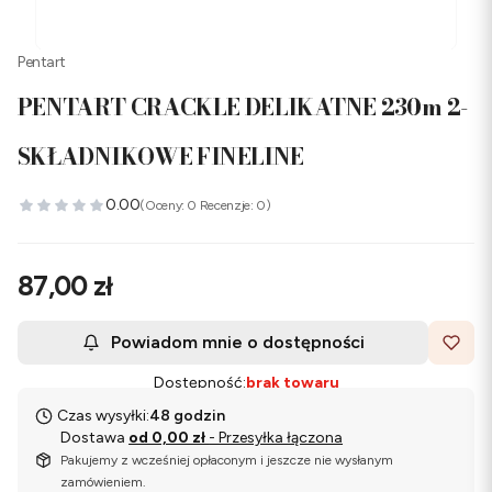
Pentart
PENTART CRACKLE DELIKATNE 230m 2-
SKŁADNIKOWE FINELINE
0.00
(Oceny: 0 Recenzje: 0)
Cena
87,00 zł
Powiadom mnie o dostępności
Dostępność:
brak towaru
Czas wysyłki:
48 godzin
Dostawa
od 0,00 zł
- Przesyłka łączona
Pakujemy z wcześniej opłaconym i jeszcze nie wysłanym
zamówieniem.