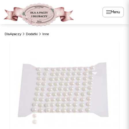
Menu
DlaApaczy
Dodatki
Inne