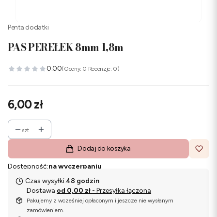
Penta dodatki
PAS PEREŁEK 8mm 1,8m
0.00
(Oceny: 0 Recenzje: 0)
Cena
6,00 zł
szt.
Dodaj do koszyka
Dostępność:
na wyczerpaniu
Czas wysyłki:
48 godzin
Dostawa
od 0,00 zł
- Przesyłka łączona
Pakujemy z wcześniej opłaconym i jeszcze nie wysłanym
zamówieniem.