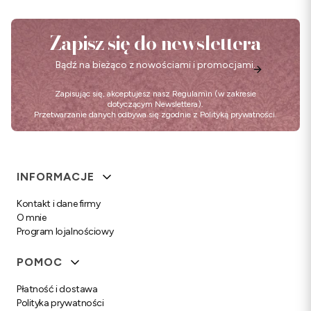
Zapisz się do newslettera
Bądź na bieżąco z nowościami i promocjami.
Zapisując się, akceptujesz nasz
Regulamin
(w zakresie
dotyczącym Newslettera).
Przetwarzanie danych odbywa się zgodnie z
Polityką prywatności
.
Linki w stopce
INFORMACJE
Kontakt i dane firmy
O mnie
Program lojalnościowy
POMOC
Płatność i dostawa
Polityka prywatności