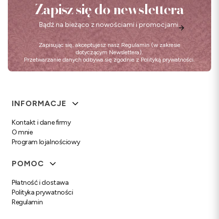
Zapisz się do newslettera
Bądź na bieżąco z nowościami i promocjami.
Zapisując się, akceptujesz nasz
Regulamin
(w zakresie
dotyczącym Newslettera).
Przetwarzanie danych odbywa się zgodnie z
Polityką prywatności
.
Linki w stopce
INFORMACJE
Kontakt i dane firmy
O mnie
Program lojalnościowy
POMOC
Płatność i dostawa
Polityka prywatności
Regulamin