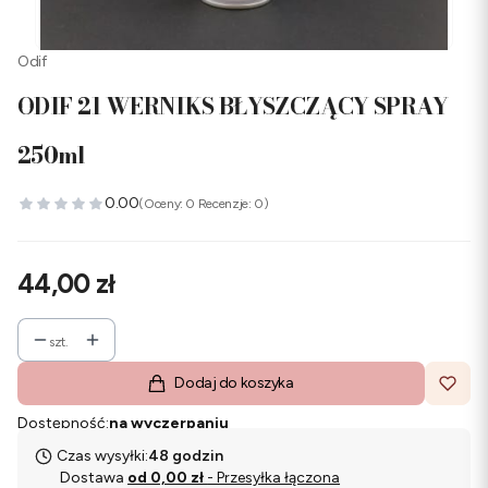
Odif
ODIF 21 WERNIKS BŁYSZCZĄCY SPRAY
250ml
0.00
(Oceny: 0 Recenzje: 0)
Cena
44,00 zł
szt.
Dodaj do koszyka
Dostępność:
na wyczerpaniu
Czas wysyłki:
48 godzin
Dostawa
od 0,00 zł
- Przesyłka łączona