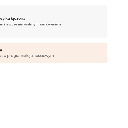
esyłka łączona
ym i jeszcze nie wysłanym zamówieniem.
wy
kt w programie lojalnościowym