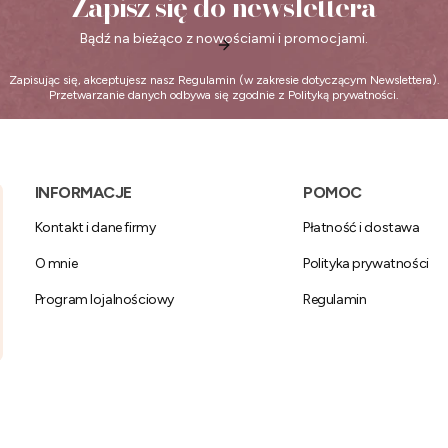
Zapisz się do newslettera
Bądź na bieżąco z nowościami i promocjami.
Zapisując się, akceptujesz nasz
Regulamin
(w zakresie dotyczącym Newslettera).
Przetwarzanie danych odbywa się zgodnie z
Polityką prywatności
.
Linki w stopce
INFORMACJE
POMOC
Kontakt i dane firmy
Płatność i dostawa
O mnie
Polityka prywatności
Program lojalnościowy
Regulamin