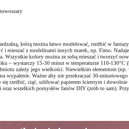
ązowoszary
rdzalną, którą można łatwo modelować, rzeźbić w fantazyj
ć i mieszać z modelinami innych marek, np. Fimo. Nadaje
ika. Wszystkie kolory można ze sobą mieszać i tworzyć 
ku – wystarczy 15-30 minut w temperaturze 110-130°C (b
miotu zależy jego wielkości. Niewielkim elementom (np. 
ą na wypalenie. Ważne aby nie przekraczać 30-minutowego
się rzeźbić, ciąć, szlifować papierem ściernym i dowoln
erii oraz wszelkich pomysłów fanów DIY (zrób to sam). Prz