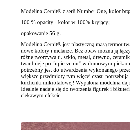
Modelina Cernit® z serii Number One, kolor br
100 % opacity - kolor w 100% kryjący;
opakowanie 56 g.
Modelina Cernit® jest plastyczną masą termoutwa
nowe kolory i melanże. Bez obaw można ją łączy
różne tworzywa tj. szkło, metal, drewno, ceram
twardnieje po "upieczeniu" w domowym piekarni
potrzebny jest do utwardzenia wykonanego przed
większe przedmioty tym więcej czasu potrzebuj
kuchenki mikrofalowej! Wypalona modelina daje 
Idealnie nadaje się do tworzenia figurek i biżut
ciekawym efekcie.