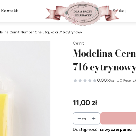
Kontakt
elina Cernit Number One 56g, kolor 716 cytrynowy
Cernit
Modelina Cern
716 cytrynow
0.00
(Oceny: 0 Recenzj
Cena
11,00 zł
szt.
Dostępność:
na wyczerpaniu