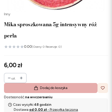
Inny
Mika sproszkowana 5g intensywny róż
perła
0.00
(Oceny: 0 Recenzje: 0)
Cena
6,00 zł
szt.
Dodaj do koszyka
Dostępność:
na wyczerpaniu
Czas wysyłki:
48 godzin
Dostawa
od 0,00 zł
- Przesyłka łączona