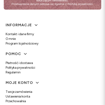
dotyczącym Newslettera).
Przetwarzanie danych odbywa się zgodnie z
Polityką prywatności
.
Linki w stopce
INFORMACJE
Kontakt i dane firmy
O mnie
Program lojalnościowy
POMOC
Płatność i dostawa
Polityka prywatności
Regulamin
MOJE KONTO
Twoje zamówienia
Ustawienia konta
Przechowalnia