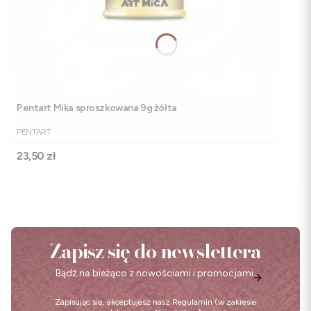
Pentart Mika sproszkowana 9g żółta
PRODUCENT
PENTART
Cena
23,50 zł
Zapisz się do newslettera
Bądź na bieżąco z nowościami i promocjami.
Zapisując się, akceptujesz nasz
Regulamin
(w zakresie