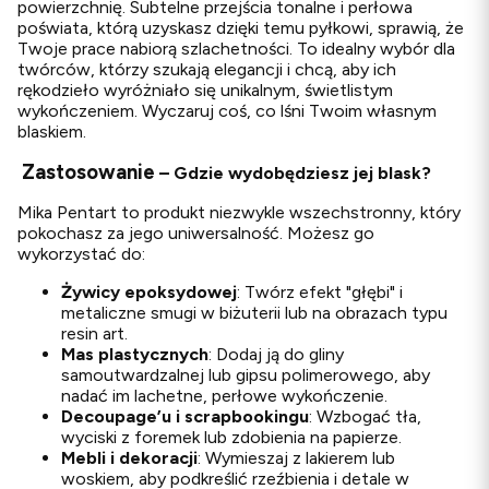
powierzchnię. Subtelne przejścia tonalne i perłowa
poświata, którą uzyskasz dzięki temu pyłkowi, sprawią, że
Twoje prace nabiorą szlachetności. To idealny wybór dla
twórców, którzy szukają elegancji i chcą, aby ich
rękodzieło wyróżniało się unikalnym, świetlistym
wykończeniem. Wyczaruj coś, co lśni Twoim własnym
blaskiem.
Zastosowanie
– Gdzie wydobędziesz jej blask?
Mika Pentart to produkt niezwykle wszechstronny, który
pokochasz za jego uniwersalność. Możesz go
wykorzystać do:
Żywicy epoksydowej
: Twórz efekt "głębi" i
metaliczne smugi w biżuterii lub na obrazach typu
resin art.
Mas plastycznych
: Dodaj ją do gliny
samoutwardzalnej lub gipsu polimerowego, aby
nadać im lachetne, perłowe wykończenie.
Decoupage’u i scrapbookingu
: Wzbogać tła,
wyciski z foremek lub zdobienia na papierze.
Mebli i dekoracji
: Wymieszaj z lakierem lub
woskiem, aby podkreślić rzeźbienia i detale w