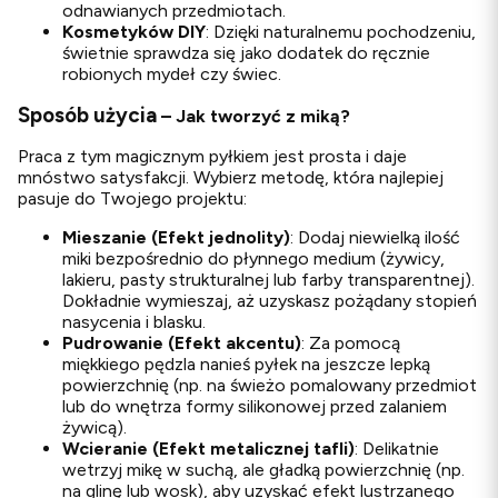
odnawianych przedmiotach.
Kosmetyków DIY
: Dzięki naturalnemu pochodzeniu,
świetnie sprawdza się jako dodatek do ręcznie
robionych mydeł czy świec.
Sposób użycia
– Jak tworzyć z miką?
Praca z tym magicznym pyłkiem jest prosta i daje
mnóstwo satysfakcji. Wybierz metodę, która najlepiej
pasuje do Twojego projektu:
Mieszanie (Efekt jednolity)
: Dodaj niewielką ilość
miki bezpośrednio do płynnego medium (żywicy,
lakieru, pasty strukturalnej lub farby transparentnej).
Dokładnie wymieszaj, aż uzyskasz pożądany stopień
nasycenia i blasku.
Pudrowanie (Efekt akcentu)
: Za pomocą
miękkiego pędzla nanieś pyłek na jeszcze lepką
powierzchnię (np. na świeżo pomalowany przedmiot
lub do wnętrza formy silikonowej przed zalaniem
żywicą).
Wcieranie (Efekt metalicznej tafli)
: Delikatnie
wetrzyj mikę w suchą, ale gładką powierzchnię (np.
na glinę lub wosk), aby uzyskać efekt lustrzanego